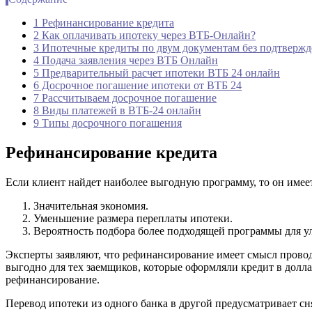
1 Рефинансирование кредита
2 Как оплачивать ипотеку через ВТБ-Онлайн?
3 Ипотечные кредиты по двум документам без подтвержде
4 Подача заявления через ВТБ Онлайн
5 Предварительный расчет ипотеки ВТБ 24 онлайн
6 Досрочное погашение ипотеки от ВТБ 24
7 Рассчитываем досрочное погашение
8 Виды платежей в ВТБ-24 онлайн
9 Типы досрочного погашения
Рефинансирование кредита
Если клиент найдет наиболее выгодную программу, то он имее
Значительная экономия.
Уменьшение размера переплаты ипотеки.
Вероятность подбора более подходящей программы для у
Эксперты заявляют, что рефинансирование имеет смысл проводит
выгодно для тех заемщиков, которые оформляли кредит в долл
рефинансирование.
Перевод ипотеки из одного банка в другой предусматривает сн