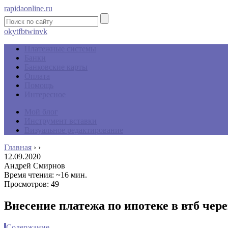
rapidaonline.ru
ok
yt
fb
tw
in
vk
Платежные системы
Банки
Банковские карты
Оплата
Помощь
Интересное
Мой блог
Инструмент вставки
Визуальное редактирование
Главная
›
›
12.09.2020
Андрей Смирнов
Время чтения: ~16 мин.
Просмотров: 49
Внесение платежа по ипотеке в втб чер
Содержание