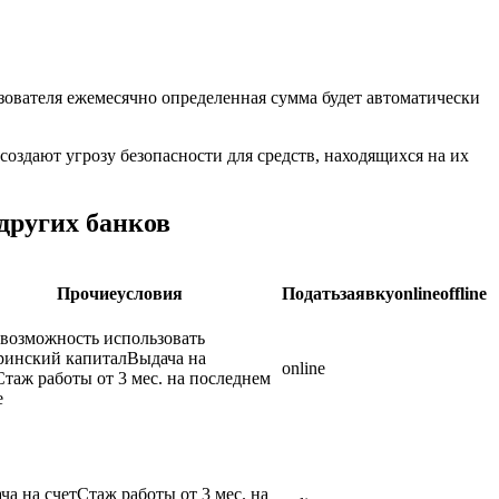
зователя ежемесячно определенная сумма будет автоматически
здают угрозу безопасности для средств, находящихся на их
других банков
Прочиеусловия
Податьзаявкуonlineoffline
 возможность использовать
ринский капиталВыдача на
online
Стаж работы от 3 мес. на последнем
е
ча на счетСтаж работы от 3 мес. на