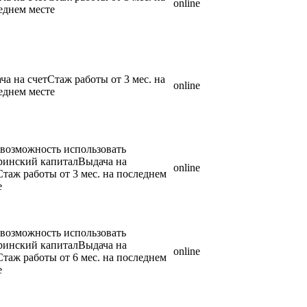
online
еднем месте
ча на счетСтаж работы от 3 мес. на
online
еднем месте
 возможность использовать
ринский капиталВыдача на
online
Стаж работы от 3 мес. на последнем
е
 возможность использовать
ринский капиталВыдача на
online
Стаж работы от 6 мес. на последнем
е