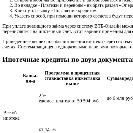
Во вкладке «Платежи и переводы» выбрать раздел «Опер
Кликнуть ссылку «Погашение кредита».
Указать способ, при помощи которого средства будут пер
При уплате жилищного займа через систему ВТБ-Онлайн можно 
перечисляться на ипотечный счет. Этот вариант применим для 
Приведенные выше способы погашения ипотеки через систему В
счетах. Система защищена одноразовыми паролями, которые о
Ипотечные кредиты по двум документам
Программа и процентная
Банка-
ставкаставка нижеставка
Суммакред
яя-а
выше
2 %
до 6 млн руб
ежемес. платеж от 59 594 руб.
Все об
ипотеке
от 4,5 %