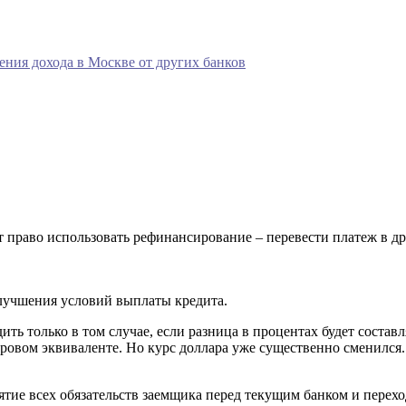
ния дохода в Москве от других банков
т право использовать рефинансирование – перевести платеж в д
лучшения условий выплаты кредита.
ь только в том случае, если разница в процентах будет составл
аровом эквиваленте. Но курс доллара уже существенно сменился
ятие всех обязательств заемщика перед текущим банком и перехо