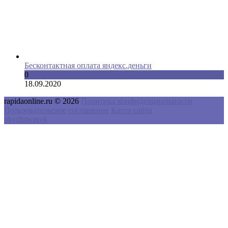
Бесконтактная оплата яндекс.деньги
0
18.09.2020
rapidaonline.ru © 2026
Политика конфиденциальности
Пользовательское соглашение
Карта сайта
ok
yt
fb
tw
in
vk