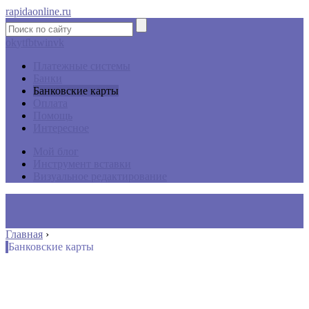
rapidaonline.ru
ok
yt
fb
tw
in
vk
Платежные системы
Банки
Банковские карты
Оплата
Помощь
Интересное
Мой блог
Инструмент вставки
Визуальное редактирование
Главная
›
Банковские карты