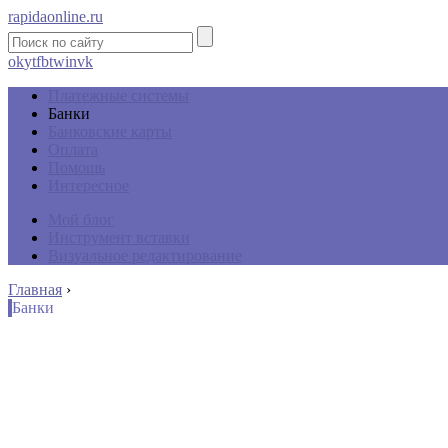
rapidaonline.ru
ok
yt
fb
tw
in
vk
Платежные системы
Банки
Банковские карты
Оплата
Помощь
Интересное
Мой блог
Инструмент вставки
Визуальное редактирование
Главная
›
Банки