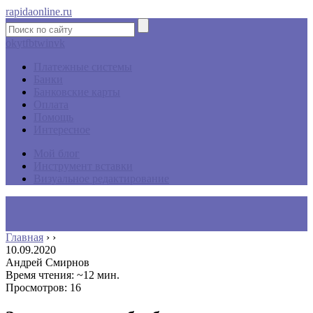
rapidaonline.ru
ok
yt
fb
tw
in
vk
Платежные системы
Банки
Банковские карты
Оплата
Помощь
Интересное
Мой блог
Инструмент вставки
Визуальное редактирование
Главная
›
›
10.09.2020
Андрей Смирнов
Время чтения: ~12 мин.
Просмотров: 16