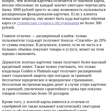
Вопрос, чем золотая карточка отличается от обычной карты,
вполне обоснован: не каждый захочет ежегодно перечислять
банку 3000 рублей просто за саму возможность пользоваться
расширенным функционалом карточки. Если у клиента
невысокие запросы, ему может быть куда выгоднее обычная
карта со
стоимостью годового обслуживания
не более 300
рублей.
Главное отличие — расширенный кэшбек: только
пользователи голд-карт получают бонусы «Спасибо» до 20%
от суммы покупки. В результате, клиент, если он часто и в
больших объемах покупает товары и услуги, может на этом
хорошо сэкономить.
Держатели золотых карточек также получают более высокий
кредитный лимит. Также нужно учитывать, что только
владельцы Golden и Platinum карт получают расширенный
пакет социальной защиты при поездках за границей:
бесплатное юридическое и медицинское страхование,
бесплатная экстренная выдача денег в случае утери карточки
за границей, увеличение гарантийного срока при покупке
товаров стоимостью более 50 долларов.
Кроме того, у золотой карты имеются и отличия от
серебряной (ее также называют классической): ежегодная
плата за обслуживание счета по серебряной карте