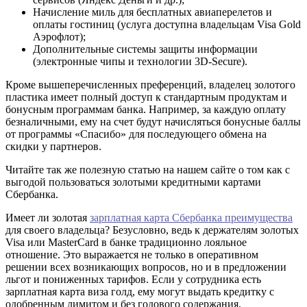
Начисление миль для бесплатных авиаперелетов и
оплаты гостиниц (услуга доступна владельцам Visa Gold
Аэрофлот);
Дополнительные системы защиты информации
(электронные чипы и технологии 3D-Secure).
Кроме вышеперечисленных преференций, владелец золотого
пластика имеет полный доступ к стандартным продуктам и
бонусным программам банка. Например, за каждую оплату
безналичными, ему на счет будут начисляться бонусные баллы
от программы «Спасибо» для последующего обмена на
скидки у партнеров.
Читайте так же полезную статью на нашем сайте о том как с
выгодой пользоваться золотыми кредитными картами
Сбербанка.
Имеет ли золотая
зарплатная карта Сбербанка преимущества
для своего владельца? Безусловно, ведь к держателям золотых
Visa или MasterCard в банке традиционно лояльное
отношение. Это выражается не только в оперативном
решении всех возникающих вопросов, но и в предложении
льгот и пониженных тарифов. Если у сотрудника есть
зарплатная карта виза голд, ему могут выдать кредитку с
одобренным лимитом и без годового содержания.