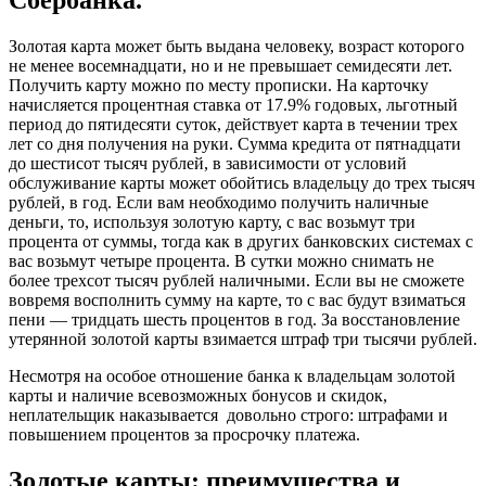
Золотая карта может быть выдана человеку, возраст которого
не менее восемнадцати, но и не превышает семидесяти лет.
Получить карту можно по месту прописки. На карточку
начисляется процентная ставка от 17.9% годовых, льготный
период до пятидесяти суток, действует карта в течении трех
лет со дня получения на руки. Сумма кредита от пятнадцати
до шестисот тысяч рублей, в зависимости от условий
обслуживание карты может обойтись владельцу до трех тысяч
рублей, в год. Если вам необходимо получить наличные
деньги, то, используя золотую карту, с вас возьмут три
процента от суммы, тогда как в других банковских системах с
вас возьмут четыре процента. В сутки можно снимать не
более трехсот тысяч рублей наличными. Если вы не сможете
вовремя восполнить сумму на карте, то с вас будут взиматься
пени — тридцать шесть процентов в год. За восстановление
утерянной золотой карты взимается штраф три тысячи рублей.
Несмотря на особое отношение банка к владельцам золотой
карты и наличие всевозможных бонусов и скидок,
неплательщик наказывается довольно строго: штрафами и
повышением процентов за просрочку платежа.
Золотые карты: преимущества и