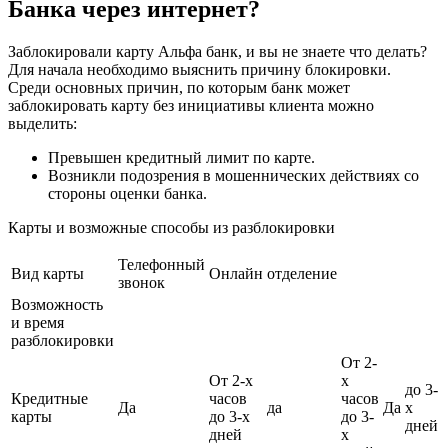
Банка через интернет?
Заблокировали карту Альфа банк, и вы не знаете что делать?
Для начала необходимо выяснить причину блокировки.
Среди основных причин, по которым банк может
заблокировать карту без инициативы клиента можно
выделить:
Превышен кредитный лимит по карте.
Возникли подозрения в мошеннических действиях со
стороны оценки банка.
Карты и возможные способы из разблокировки
Телефонный
Вид карты
Онлайн
отделение
звонок
Возможность
и время
разблокировки
От 2-
От 2-х
х
до 3-
Кредитные
часов
часов
Да
да
Да
х
карты
до 3-х
до 3-
дней
дней
х