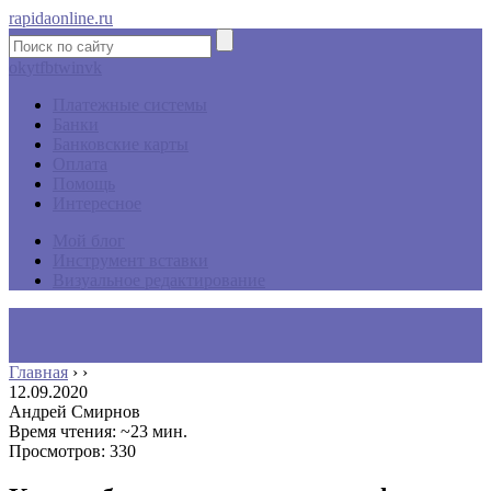
rapidaonline.ru
ok
yt
fb
tw
in
vk
Платежные системы
Банки
Банковские карты
Оплата
Помощь
Интересное
Мой блог
Инструмент вставки
Визуальное редактирование
Главная
›
›
12.09.2020
Андрей Смирнов
Время чтения: ~23 мин.
Просмотров: 330