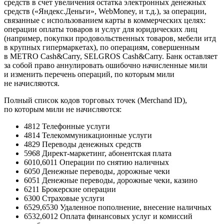
средств в счет увеличения остатка электронных денежных
средств («Яндекс.Деньги», WebMoney, и т.д.), за операции,
связанные с использованием карты в коммерческих целях:
операции оплаты товаров и услуг для юридических лиц
(например, покупки продовольственных товаров, мебели итд
в крупных гипермаркетах), по операциям, совершенным
в METRO Cash&Carry, SELGROS Cash&Carry. Банк оставляет
за собой право аннулировать ошибочно начисленные мили
и изменить перечень операций, по которым мили
не начисляются.
Полный список кодов торговых точек (Merchand ID),
по которым мили не начисляются:
4812 Телефонные услуги
4814 Телекоммуникационные услуги
4829 Переводы денежных средств
5968 Директ-маркетинг, абонентская плата
6010,6011 Операции по снятию наличных
6050 Денежные переводы, дорожные чеки
6051 Денежные переводы, дорожные чеки, казино
6211 Брокерские операции
6300 Страховые услуги
6529,6530 Удаленное пополнение, внесение наличных
6532,6012 Оплата финансовых услуг и комиссий