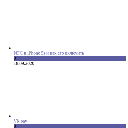
NFC в iPhone 5s и как его включить
0
18.09.2020
Vk pay
0