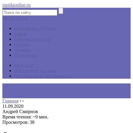
rapidaonline.ru
ok
yt
fb
tw
in
vk
Платежные системы
Банки
Банковские карты
Оплата
Помощь
Интересное
Мой блог
Инструмент вставки
Визуальное редактирование
Главная
›
›
11.09.2020
Андрей Смирнов
Время чтения: ~9 мин.
Просмотров: 38