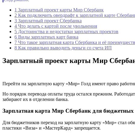
1 Зарплатный проект карты Мир Сбербанк
2 Как подключить овердрафт к зарплатной карте Сбербан
3 Зарплатный проект Сбербанка
4 Что делать с картой после увольнения
5 Достоинства и недостатки зарплатных проектов
6 Виды зарплатных карт банка
7 Что такое зарплатная карта Сбербанка и её преимущест
8 Как правильно выводить деньги со счета ИП
Зарплатный проект карты Мир Сберба
Перейти на зарплатную карту «Мир» Голд имеют право работни
Но порядок перевода оплаты труда остался прежним. Работодат
забирают их в отделении банка.
Зарплатная карта Мир Сбербанк для бюджетных
Для бюджетников переход на зарплатную карту «Мир» стал обя
пластики «Виза» и «МастерКард» запрещается.