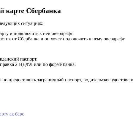
й карте Сбербанка
ледующих ситуациях:
арту и подключить к ней овердрафт.
стик от Сбербанка и он хочет подключить к нему овердрафт.
жданский паспорт.
справка 2-НДФЛ или по форме банка.
но предоставить заграничный паспорт, водительское удостоверен
арту ак барс