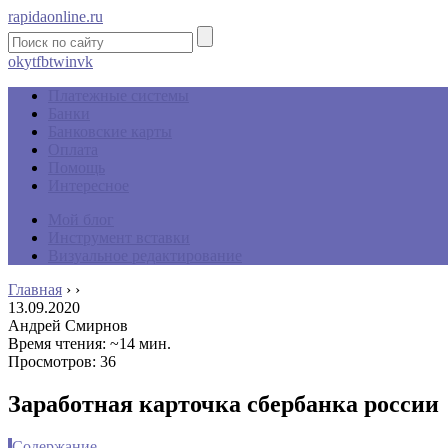
rapidaonline.ru
ok
yt
fb
tw
in
vk
Платежные системы
Банки
Банковские карты
Оплата
Помощь
Интересное
Мой блог
Инструмент вставки
Визуальное редактирование
Главная
›
›
13.09.2020
Андрей Смирнов
Время чтения: ~14 мин.
Просмотров: 36
Заработная карточка сбербанка россии
Содержание