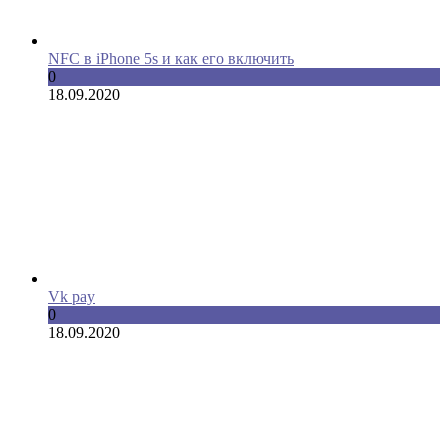
NFC в iPhone 5s и как его включить
0
18.09.2020
Vk pay
0
18.09.2020