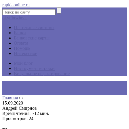
rapidaonline.ru
ok
yt
fb
tw
in
vk
Платежные системы
Банки
Банковские карты
Оплата
Помощь
Интересное
Мой блог
Инструмент вставки
Визуальное редактирование
Главная
›
›
15.09.2020
Андрей Смирнов
Время чтения: ~12 мин.
Просмотров: 24