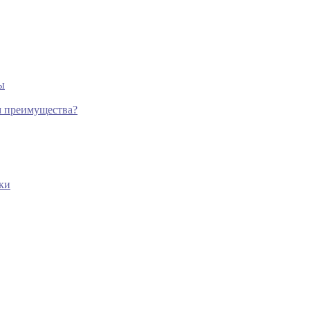
ы
м преимущества?
ки