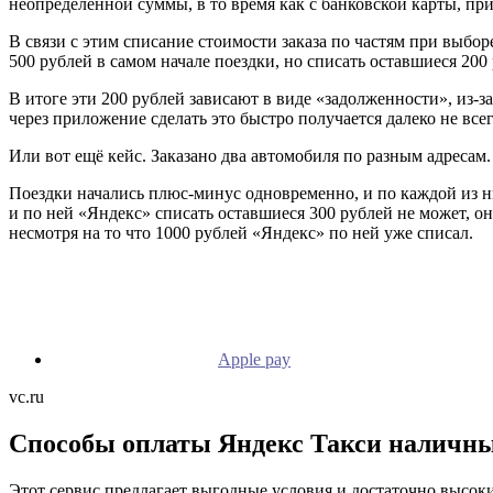
неопределённой суммы, в то время как с банковской карты, пр
В связи с этим списание стоимости заказа по частям при выбо
500 рублей в самом начале поездки, но списать оставшиеся 200
В итоге эти 200 рублей зависают в виде «задолженности», из-з
через приложение сделать это быстро получается далеко не все
Или вот ещё кейс. Заказано два автомобиля по разным адресам.
Поездки начались плюс-минус одновременно, и по каждой из них
и по ней «Яндекс» списать оставшиеся 300 рублей не может, он
несмотря на то что 1000 рублей «Яндекс» по ней уже списал.
Apple pay
vc.ru
Способы оплаты Яндекс Такси наличны
Этот сервис предлагает выгодные условия и достаточно высок