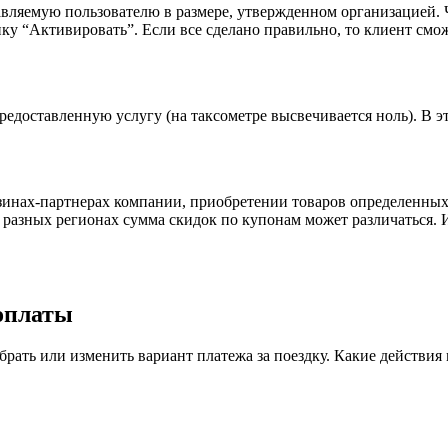
авляемую пользователю в размере, утвержденном организацией. 
ку “Активировать”. Если все сделано правильно, то клиент смож
едоставленную услугу (на таксометре высвечивается ноль). В это
зинах-партнерах компании, приобретении товаров определенны
 разных регионах сумма скидок по купонам может различаться.
 оплаты
брать или изменить вариант платежа за поездку. Какие действи