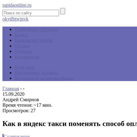
rapidaonline.ru
ok
yt
fb
tw
in
vk
Платежные системы
Банки
Банковские карты
Оплата
Помощь
Интересное
Мой блог
Инструмент вставки
Визуальное редактирование
Главная
›
›
15.09.2020
Андрей Смирнов
Время чтения: ~17 мин.
Просмотров: 27
Как в яндекс такси поменять способ оп
Содержание