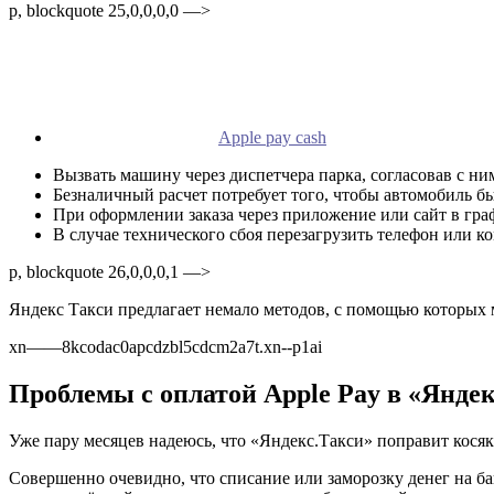
p, blockquote 25,0,0,0,0 —>
Apple pay cash
Вызвать машину через диспетчера парка, согласовав с ни
Безналичный расчет потребует того, чтобы автомобиль б
При оформлении заказа через приложение или сайт в гра
В случае технического сбоя перезагрузить телефон или 
p, blockquote 26,0,0,0,1 —>
Яндекс Такси предлагает немало методов, с помощью которых 
xn——8kcodac0apcdzbl5cdcm2a7t.xn--p1ai
Проблемы с оплатой Apple Pay в «Яндек
Уже пару месяцев надеюсь, что «Яндекс.Такси» поправит косяк 
Совершенно очевидно, что списание или заморозку денег на бан