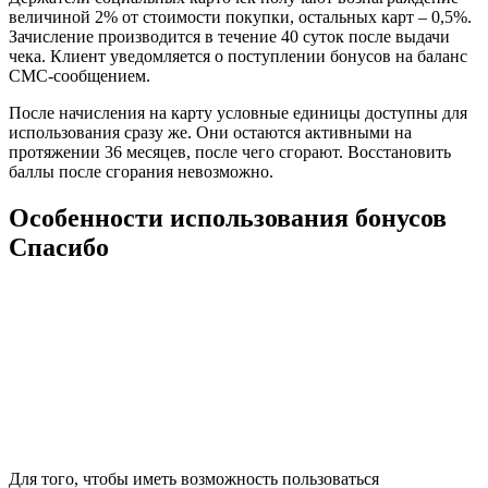
величиной 2% от стоимости покупки, остальных карт – 0,5%.
Зачисление производится в течение 40 суток после выдачи
чека. Клиент уведомляется о поступлении бонусов на баланс
СМС-сообщением.
После начисления на карту условные единицы доступны для
использования сразу же. Они остаются активными на
протяжении 36 месяцев, после чего сгорают. Восстановить
баллы после сгорания невозможно.
Особенности использования бонусов
Спасибо
Для того, чтобы иметь возможность пользоваться