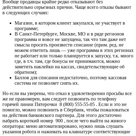
Вообще продавцы крайне редко отказывают без
действительно серьезных причин. Чаще всего отказы бывают
в следующих случаях:
Магазин, в котором клиент закупался, не участвует в
программе;
В Санкт-Петербурге, Москве, МО и в ряде регионов
программа и вовсе не запущена, так что там даже нет
смысла просить произвести списание (прим. ред. не
можем ответить лишь — уже программа в этих регионах
не работает или только планируется к запуску, т.к. много
где, в т.ч. там, где бонусы не принимаются, можно
заметить наклейки на кассах, свидетельствующие об
обратном);
Баллов для списания недостаточно, поэтому кассовая
система не позволяет снять их.
Но если вы уверены, что отказ в удовлетворении просьбы все
же не правомерен, вам следует позвонить по телефону
горячей линии Пятерочки 8 (800) 555-55-05 . Если и это не
помогло, можно позвонить в Сбербанк, чтобы пожаловаться
на действия банковского партнера. Для этого достаточно
набрать короткий номер 900 , после чего выйти на живого
оператора: меню автоматизировано, нужно лишь слушать
указания робота и нажимать на клавиатуре соответствующие