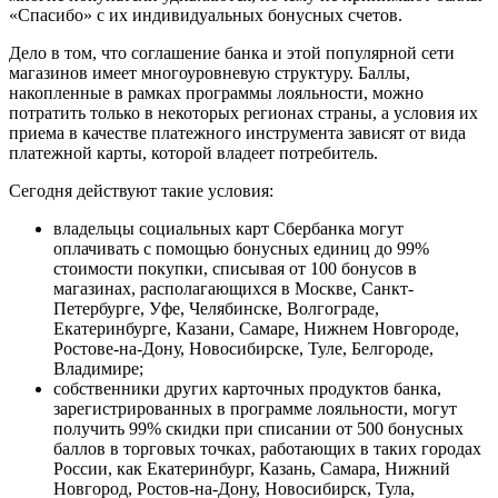
«Спасибо» с их индивидуальных бонусных счетов.
Дело в том, что соглашение банка и этой популярной сети
магазинов имеет многоуровневую структуру. Баллы,
накопленные в рамках программы лояльности, можно
потратить только в некоторых регионах страны, а условия их
приема в качестве платежного инструмента зависят от вида
платежной карты, которой владеет потребитель.
Сегодня действуют такие условия:
владельцы социальных карт Сбербанка могут
оплачивать с помощью бонусных единиц до 99%
стоимости покупки, списывая от 100 бонусов в
магазинах, располагающихся в Москве, Санкт-
Петербурге, Уфе, Челябинске, Волгограде,
Екатеринбурге, Казани, Самаре, Нижнем Новгороде,
Ростове-на-Дону, Новосибирске, Туле, Белгороде,
Владимире;
собственники других карточных продуктов банка,
зарегистрированных в программе лояльности, могут
получить 99% скидки при списании от 500 бонусных
баллов в торговых точках, работающих в таких городах
России, как Екатеринбург, Казань, Самара, Нижний
Новгород, Ростов-на-Дону, Новосибирск, Тула,