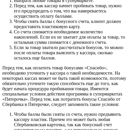
Выбрать любые товары в супермаркете.
Перед тем, как кассир начнет пробивать товар, нужно
его предупредить о том, что вы намереваетесь
осуществить оплату баллами.
Чтобы снять баллы с бонусного счета, клиент должен
предоставить пластиковую карту.
Со счета снимается необходимое количество
накоплений. Если их не хватает для оплаты за товар, то
остальная сумма снимается с денежного счета.
Если за товар хватило рассчитаться бонусов, то можно
после оплаты товара выяснить у кассира, сколько
осталось еще баллов.
Перед тем, как оплатить товар бонусами «Спасибо»,
необходимо уточнить у кассира о такой необходимости. На
некоторых кассах может не быть такой возможности, поэтому
обязательно уточните такую способность еще до того, как
будет начата процедура пробивания товара. Имеются
специальные условия действия программы в супермаркетах
«Пятерочка». Перед тем, как потратить бонусы Спасибо от
Сбербанка в Пятерочке, следует запомнить такие условия:
Чтобы баллы были сняты со счета, нужно предъявить
кассиру пластик. Причем это может быть любая
Сбербанковская карточка, так как бонусный счет
заводится не на пластик, а на персональные данные