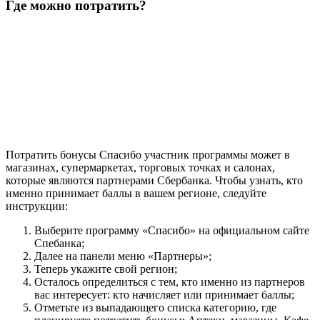
Где можно потратить?
Потратить бонусы Спасибо участник программы может в
магазинах, супермаркетах, торговых точках и салонах,
которые являются партнерами Сбербанка. Чтобы узнать, кто
именно принимает баллы в вашем регионе, следуйте
инструкции:
Выберите программу «Спасибо» на официальном сайте
Спебанка;
Далее на панели меню «Партнеры»;
Теперь укажите свой регион;
Осталось определиться с тем, кто именно из партнеров
вас интересует: кто начисляет или принимает баллы;
Отметьте из выпадающего списка категорию, где