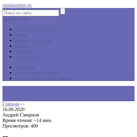
rapidaonline.ru
ok
yt
fb
tw
in
vk
Платежные системы
Банки
Банковские карты
Оплата
Помощь
Интересное
Мой блог
Инструмент вставки
Визуальное редактирование
Главная
›
›
16.09.2020
Андрей Смирнов
Время чтения: ~14 мин.
Просмотров: 400