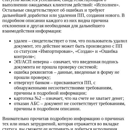
выполнении ожидаемых клиентом действий: «Исполнен».
Остальные свидетельствуют об ошибках и требуют
дальнейшей доработки или удаления ПП, создания нового. В
подробном описании каждого из них видна причина
отклонения и другая необходимая для дальнейшего
взаимодействия информация:
удален – свидетельствует о том, что пользователь удалил
документ, это действие может быть произведено с ПП
со статусом «Импортирован», «Создан» и «Ошибка
контроля»;
ЭП/АСП неверна – означает, что введенная подпись
документа не прошла проверку системой;
ошибка реквизитов – данные, введенные в форму не
прошли проверку;
отвергнут банком – присваивается ПП, с
обнаруженными несоответствиями требованиям,
причины в подробной информации;
картотека №2 – означает, что на счете не хватает денег;
отказан АБС – документ не соответствует требованиям,
причины в подробном описании.
Внимательно прочитав подробную информацию о причинах
тех или иных затруднений, которая отражается во вкладке
статуса, вы сможете ее исправить и добиться исполнения