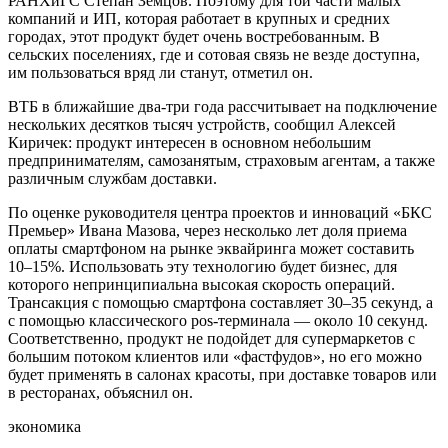
РАНХиГС Степан Земцов. Поэтому для той части малых
компаний и ИП, которая работает в крупных и средних
городах, этот продукт будет очень востребованным. В
сельских поселениях, где и сотовая связь не везде доступна,
им пользоваться вряд ли станут, отметил он.
ВТБ в ближайшие два-три года рассчитывает на подключение
нескольких десятков тысяч устройств, сообщил Алексей
Киричек: продукт интересен в основном небольшим
предпринимателям, самозанятым, страховым агентам, а также
различным службам доставки.
По оценке руководителя центра проектов и инноваций «БКС
Премьер» Ивана Мазова, через несколько лет доля приема
оплаты смартфоном на рынке эквайринга может составить
10–15%. Использовать эту технологию будет бизнес, для
которого непринципиальна высокая скорость операций.
Трансакция с помощью смартфона составляет 30–35 секунд, а
с помощью классического pos-терминала — около 10 секунд.
Соответственно, продукт не подойдет для супермаркетов с
большим потоком клиентов или «фастфудов», но его можно
будет применять в салонах красоты, при доставке товаров или
в ресторанах, объяснил он.
экономика