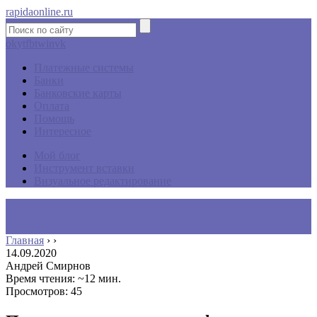
rapidaonline.ru
ok
yt
fb
tw
in
vk
Платежные системы
Банки
Банковские карты
Оплата
Помощь
Интересное
Мой блог
Инструмент вставки
Визуальное редактирование
Главная
›
›
14.09.2020
Андрей Смирнов
Время чтения: ~12 мин.
Просмотров: 45