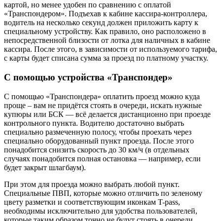
картой, но менее удобен по сравнению с оплатой
«Транспондером». Подъехав к кабине кассира-контроллера,
водитель на несколько секунд должен приложить карту к
специальному устройству. Как правило, оно расположено в
непосредственной близости от лотка для наличных в кабине
кассира. После этого, в зависимости от используемого тарифа,
с карты будет списана сумма за проезд по платному участку.
С помощью устройства «Транспондер»
С помощью «Транспондера» оплатить проезд можно куда
проще – вам не придётся стоять в очереди, искать нужные
купюры или БСК — всё делается дистанционно при проезде
контрольного пункта. Водителю достаточно выбрать
специально размеченную полосу, чтобы проехать через
специально оборудованный пункт проезда. После этого
понадобится снизить скорость до 30 км/ч (в отдельных
случаях понадобится полная остановка — например, если
будет закрыт шлагбаум).
При этом для проезда можно выбрать любой пункт.
Специальные ПВП, которые можно отличить по зеленому
цвету разметки и соответствующим иконкам T-pass,
необходимы исключительно для удобства пользователей,
которые таким образом точно не будут стоять в очереди.