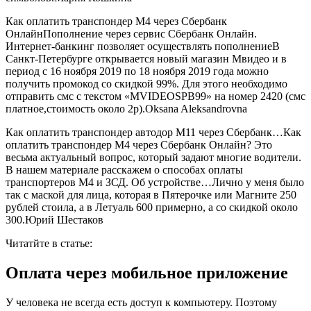
Как оплатить транспондер М4 через Сбербанк
ОнлайнПополнение через сервис Сбербанк Онлайн.
Интернет-банкинг позволяет осуществлять пополнениеВ
Санкт-Петербурге открывается новый магазин Мвидео и в
период с 16 ноября 2019 по 18 ноября 2019 года можно
получить промокод со скидкой 99%. Для этого необходимо
отправить смс с текстом «MVIDEOSPB99» на номер 2420 (смс
платное,стоимость около 2р).Oksana Aleksandrovna
Как оплатить транспондер автодор М11 через Сбербанк…Как
оплатить транспондер М4 через Сбербанк Онлайн? Это
весьма актуальный вопрос, который задают многие водители.
В нашем материале расскажем о способах оплаты
транспортеров М4 и ЗСД. Об устройстве…Лично у меня было
так с маской для лица, которая в Пятерочке или Магните 250
рублей стоила, а в Летуаль 600 примерно, а со скидкой около
300.Юрий Шестаков
Читатйте в статье:
Оплата через мобильное приложение
У человека не всегда есть доступ к компьютеру. Поэтому