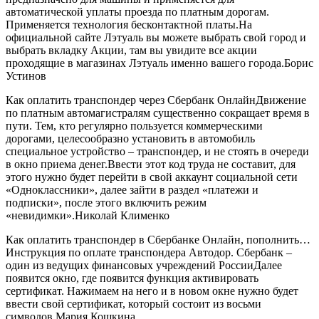
автоматической уплаты проезда по платным дорогам.
Применяется технология бесконтактной платы.На
официальной сайте Лэтуаль вы можете выбрать свой город и
выбрать вкладку Акции, там вы увидите все акции
проходящие в магазинах Лэтуаль именно вашего города.Борис
Устинов
Как оплатить транспондер через Сбербанк ОнлайнДвижение
по платным автомагистралям существенно сокращает время в
пути. Тем, кто регулярно пользуется коммерческими
дорогами, целесообразно установить в автомобиль
специальное устройство – транспондер, и не стоять в очереди
в окно приема денег.Ввести этот код труда не составит, для
этого нужно будет перейти в свой аккаунт социальной сети
«Одноклассники», далее зайти в раздел «платежи и
подписки», после этого включить режим
«невидимки».Николай Клименко
Как оплатить транспондер в Сбербанке Онлайн, пополнить…
Инструкция по оплате транспондера Автодор. Сбербанк –
один из ведущих финансовых учреждений РоссииДалее
появится окно, где появится функция активировать
сертификат. Нажимаем на него и в новом окне нужно будет
ввести свой сертификат, который состоит из восьми
символов.Мария Кошкина