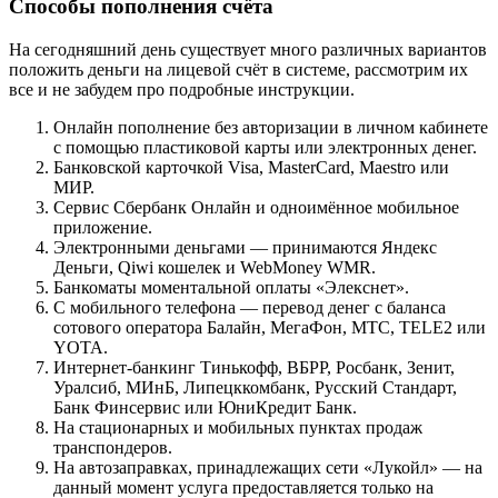
Способы пополнения счёта
На сегодняшний день существует много различных вариантов
положить деньги на лицевой счёт в системе, рассмотрим их
все и не забудем про подробные инструкции.
Онлайн пополнение без авторизации в личном кабинете
с помощью пластиковой карты или электронных денег.
Банковской карточкой Visa, MasterCard, Maestro или
МИР.
Сервис Сбербанк Онлайн и одноимённое мобильное
приложение.
Электронными деньгами — принимаются Яндекс
Деньги, Qiwi кошелек и WebMoney WMR.
Банкоматы моментальной оплаты «Элекснет».
С мобильного телефона — перевод денег с баланса
сотового оператора Балайн, МегаФон, МТС, TELE2 или
YOTA.
Интернет-банкинг Тинькофф, ВБРР, Росбанк, Зенит,
Уралсиб, МИнБ, Липецккомбанк, Русский Стандарт,
Банк Финсервис или ЮниКредит Банк.
На стационарных и мобильных пунктах продаж
транспондеров.
На автозаправках, принадлежащих сети «Лукойл» — на
данный момент услуга предоставляется только на