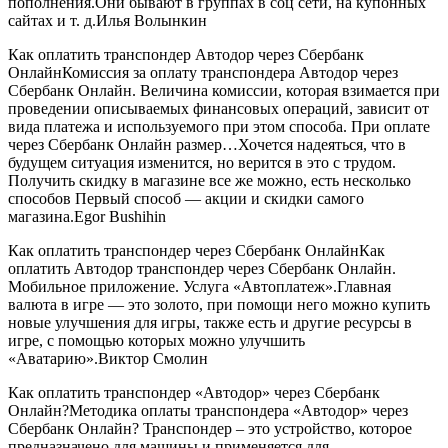
пополнения.Они бывают в группах в соц сети, на купонных
сайтах и т. д.Илья Волынкин
Как оплатить транспондер Автодор через Сбербанк
ОнлайнКомиссия за оплату транспондера Автодор через
Сбербанк Онлайн. Величина комиссии, которая взимается при
проведении описываемых финансовых операций, зависит от
вида платежа и используемого при этом способа. При оплате
через Сбербанк Онлайн размер…Хочется надеяться, что в
будущем ситуация изменится, но верится в это с трудом.
Получить скидку в магазине все же можно, есть несколько
способов Первый способ — акции и скидки самого
магазина.Egor Bushihin
Как оплатить транспондер через Сбербанк ОнлайнКак
оплатить Автодор транспондер через Сбербанк Онлайн.
Мобильное приложение. Услуга «Автоплатеж».Главная
валюта в игре — это золото, при помощи него можно купить
новые улучшения для игры, также есть и другие ресурсы в
игре, с помощью которых можно улучшить
«Аватарию».Виктор Смолин
Как оплатить транспондер «Автодор» через Сбербанк
Онлайн?Методика оплаты транспондера «Автодор» через
Сбербанк Онлайн? Транспондер – это устройство, которое
предназначено для машины и применяется для