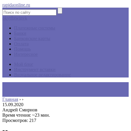
rapidaonline.ru
ok
yt
fb
tw
in
vk
Платежные системы
Банки
Банковские карты
Оплата
Помощь
Интересное
Мой блог
Инструмент вставки
Визуальное редактирование
Главная
›
›
15.09.2020
Андрей Смирнов
Время чтения: ~23 мин.
Просмотров: 217