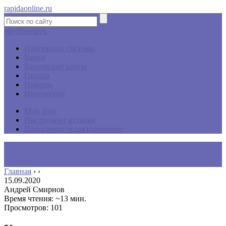
rapidaonline.ru
ok
yt
fb
tw
in
vk
Платежные системы
Банки
Банковские карты
Оплата
Помощь
Интересное
Мой блог
Инструмент вставки
Визуальное редактирование
Главная
›
›
15.09.2020
Андрей Смирнов
Время чтения: ~13 мин.
Просмотров: 101