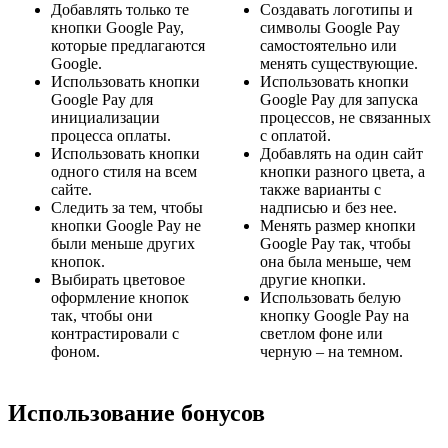
Добавлять только те
Создавать логотипы и
кнопки Google Pay,
символы Google Pay
которые предлагаются
самостоятельно или
Google.
менять существующие.
Использовать кнопки
Использовать кнопки
Google Pay для
Google Pay для запуска
инициализации
процессов, не связанных
процесса оплаты.
с оплатой.
Использовать кнопки
Добавлять на один сайт
одного стиля на всем
кнопки разного цвета, а
сайте.
также варианты с
Следить за тем, чтобы
надписью и без нее.
кнопки Google Pay не
Менять размер кнопки
были меньше других
Google Pay так, чтобы
кнопок.
она была меньше, чем
Выбирать цветовое
другие кнопки.
оформление кнопок
Использовать белую
так, чтобы они
кнопку Google Pay на
контрастировали с
светлом фоне или
фоном.
черную – на темном.
Использование бонусов