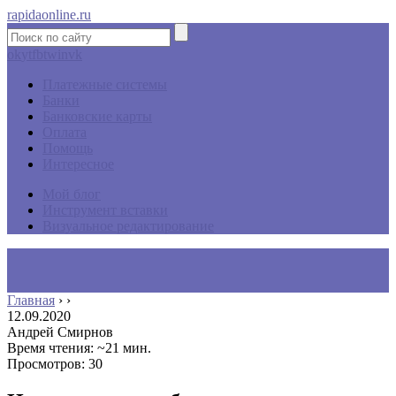
rapidaonline.ru
ok
yt
fb
tw
in
vk
Платежные системы
Банки
Банковские карты
Оплата
Помощь
Интересное
Мой блог
Инструмент вставки
Визуальное редактирование
Главная
›
›
12.09.2020
Андрей Смирнов
Время чтения: ~21 мин.
Просмотров: 30