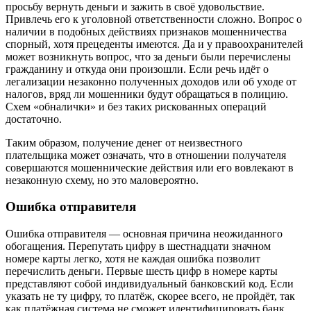
просьбу вернуть деньги и зажить в своё удовольствие.
Привлечь его к уголовной ответственности сложно. Вопрос о
наличии в подобных действиях признаков мошенничества
спорный, хотя прецеденты имеются. Да и у правоохранителей
может возникнуть вопрос, что за деньги были перечислены
гражданину и откуда они произошли. Если речь идёт о
легализации незаконно полученных доходов или об уходе от
налогов, вряд ли мошенники будут обращаться в полицию.
Схем «обналички» и без таких рискованных операций
достаточно.
Таким образом, получение денег от неизвестного
плательщика может означать, что в отношении получателя
совершаются мошеннические действия или его вовлекают в
незаконную схему, но это маловероятно.
Ошибка отправителя
Ошибка отправителя — основная причина неожиданного
обогащения. Перепутать цифру в шестнадцати значном
номере карты легко, хотя не каждая ошибка позволит
перечислить деньги. Первые шесть цифр в номере карты
представляют собой индивидуальный банковский код. Если
указать не ту цифру, то платёж, скорее всего, не пройдёт, так
как платёжная система не сможет идентифицировать банк.