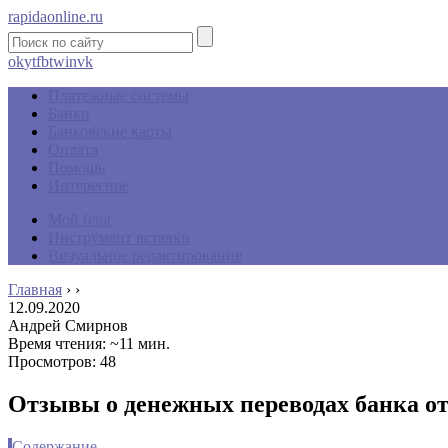
rapidaonline.ru
ok
yt
fb
tw
in
vk
Платежные системы
Банки
Банковские карты
Оплата
Помощь
Интересное
Мой блог
Инструмент вставки
Визуальное редактирование
Главная
›
›
12.09.2020
Андрей Смирнов
Время чтения: ~11 мин.
Просмотров: 48
Отзывы о денежных переводах банка от
Содержание