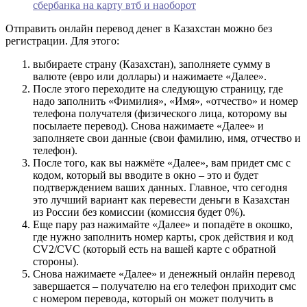
сбербанка на карту втб и наоборот
Отправить онлайн перевод денег в Казахстан можно без
регистрации. Для этого:
выбираете страну (Казахстан), заполняете сумму в
валюте (евро или доллары) и нажимаете «Далее».
После этого переходите на следующую страницу, где
надо заполнить «Фимилия», «Имя», «отчество» и номер
телефона получателя (физического лица, которому вы
посылаете перевод). Снова нажимаете «Далее» и
заполняете свои данные (свои фамилию, имя, отчество и
телефон).
После того, как вы нажмёте «Далее», вам придет смс с
кодом, который вы вводите в окно – это и будет
подтверждением ваших данных. Главное, что сегодня
это лучший вариант как перевести деньги в Казахстан
из России без комиссии (комиссия будет 0%).
Еще пару раз нажимайте «Далее» и попадёте в окошко,
где нужно заполнить номер карты, срок действия и код
CV2/CVC (который есть на вашей карте с обратной
стороны).
Снова нажимаете «Далее» и денежный онлайн перевод
завершается – получателю на его телефон приходит смс
с номером перевода, который он может получить в