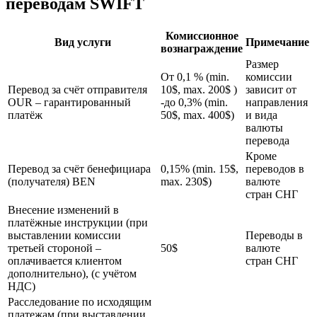
переводам SWIFT
Комиссионное
Вид услуги
Примечание
вознаграждение
Размер
От 0,1 % (min.
комиссии
Перевод за счёт отправителя
10$, max. 200$ )
зависит от
OUR – гарантированный
-до 0,3% (min.
направления
платёж
50$, max. 400$)
и вида
валюты
перевода
Кроме
Перевод за счёт бенефициара
0,15% (min. 15$,
переводов в
(получателя) BEN
max. 230$)
валюте
стран СНГ
Внесение изменений в
платёжные инструкции (при
выставлении комиссии
Переводы в
третьей стороной –
50$
валюте
оплачивается клиентом
стран СНГ
дополнительно), (с учётом
НДС)
Расследование по исходящим
платежам (при выставлении