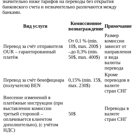
значительно ниже тарифов на переводы без открытия
банковского счета и незначительно различаются между
банками.
Комиссионное
Вид услуги
Примечание
вознаграждение
Размер
От 0,1 % (min.
комиссии
Перевод за счёт отправителя
10$, max. 200$ )
зависит от
OUR – гарантированный
–до 0,3% (min.
направления
платёж
50$, max. 400$)
и вида
валюты
перевода
Кроме
Перевод за счёт бенефициара
0,15% (min. 15$,
переводов в
(получателя) BEN
max. 230$)
валюте
стран СНГ
Внесение изменений в
платёжные инструкции (при
выставлении комиссии
Переводы в
третьей стороной –
50$
валюте
оплачивается клиентом
стран СНГ
дополнительно), (с учётом
НДС)