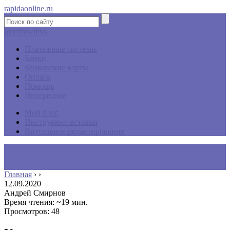
rapidaonline.ru
ok
yt
fb
tw
in
vk
Платежные системы
Банки
Банковские карты
Оплата
Помощь
Интересное
Мой блог
Инструмент вставки
Визуальное редактирование
Главная
›
›
12.09.2020
Андрей Смирнов
Время чтения: ~19 мин.
Просмотров: 48