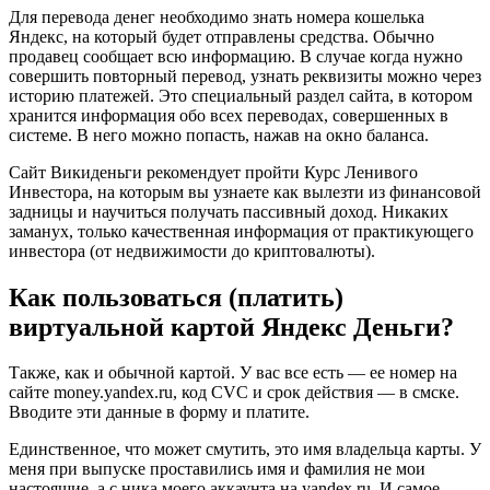
Для перевода денег необходимо знать номера кошелька
Яндекс, на который будет отправлены средства. Обычно
продавец сообщает всю информацию. В случае когда нужно
совершить повторный перевод, узнать реквизиты можно через
историю платежей. Это специальный раздел сайта, в котором
хранится информация обо всех переводах, совершенных в
системе. В него можно попасть, нажав на окно баланса.
Сайт Викиденьги рекомендует пройти Курс Ленивого
Инвестора, на которым вы узнаете как вылезти из финансовой
задницы и научиться получать пассивный доход. Никаких
заманух, только качественная информация от практикующего
инвестора (от недвижимости до криптовалюты).
Как пользоваться (платить)
виртуальной картой Яндекс Деньги?
Также, как и обычной картой. У вас все есть — ее номер на
сайте money.yandex.ru, код CVC и срок действия — в смске.
Вводите эти данные в форму и платите.
Единственное, что может смутить, это имя владельца карты. У
меня при выпуске проставились имя и фамилия не мои
настоящие, а с ника моего аккаунта на yandex.ru. И самое