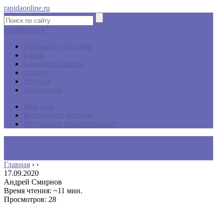
rapidaonline.ru
ok
yt
fb
tw
in
vk
Платежные системы
Банки
Банковские карты
Оплата
Помощь
Интересное
Мой блог
Инструмент вставки
Визуальное редактирование
Главная
›
›
17.09.2020
Андрей Смирнов
Время чтения: ~11 мин.
Просмотров: 28