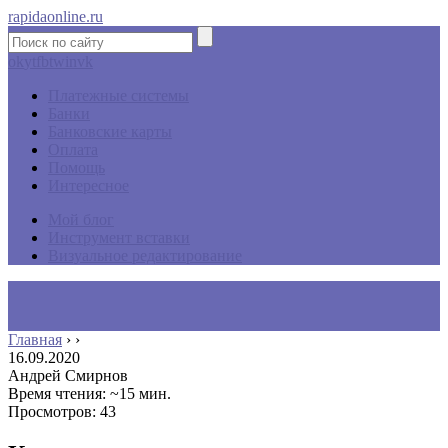
rapidaonline.ru
ok
yt
fb
tw
in
vk
Платежные системы
Банки
Банковские карты
Оплата
Помощь
Интересное
Мой блог
Инструмент вставки
Визуальное редактирование
Главная
›
›
16.09.2020
Андрей Смирнов
Время чтения: ~15 мин.
Просмотров: 43