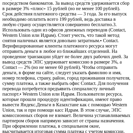
посредством банкоматов. За вывод средств удерживается сбор
в размере 3% «плюс» 15 рублей (но не менее 100 рублей).
Срок действия платежного средства — 3 года. За его выпуск
необходимо оплатить всего 199 рублей, ведь доставка в
любую страну осуществляется совершенно бесплатно.3.
Использовать один из офисов денежных переводов (Contact,
Western Union или Идрам). Стоит учесть, что такой метод
снятия наличных является довольно затратным.• Contact.
Верифицированные клиенты платежного ресурса могут
отправить деньги в любое из ближайших отделений. На
проведение транзакции уйдет не более двух рабочих дней. За
вывод средств ЭПС удерживает комиссию в размере 3%, а
Contact — 2% (но не менее 60 рублей). Чтобы отправить
деньги, в форме на сайте, следует указать фамилию и имя,
номер телефона, страну, район, город проживания получателя,
сумму платежа, а также выбрать офис Contact. Для получения
перевода потребуется предъявить специалисту личный
паспорт.• Western Union или Идрам. Пользователи ресурса,
которые прошли процедуру идентификации, имеют право
вывести Яндекс.Деньги в Казахстане как с помощью Western
Union, так и при помощи касс Идрам. В этом случае, ЭПС
комиссионных сборов не взимает. Величина устанавливаемых
партнером сборов напрямую зависит от страны назначения.
При оформлении платежа, в специальном окне,
высчитывается итоговая сумма платежа с учетом комиссии.