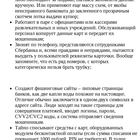
вручную. Или применяют еще массу схем, от якобы
неисправного банкомата до заклеенного прозрачным
скотчем лотка выдачи купюр;
Работают в паре с официантами или кассирами
развлекательных и иных учреждений. Обслуживающий
персонал копирует данные карт и передает их
мошенникам;
Звонят по телефону, представляются сотрудниками
Сбербанка и, всеми правдами и неправдами, пытаются
выудить у пользователей реквизиты карточки. Вообще
запомните, что есть ряд номеров, с которых
категорически нельзя брать трубку;
Создают фишинговые сайты – липовые страницы
банков, как две капли воды похожие на настоящие.
Отличие обычно заключается в одном-двух символах в
адресе сайта. Люди заходят на такие страницы для
совершения платежей, вводят логины, пароли,
CVV2/CVC2 коды, а система отправляет сведения
мошенникам.
Тайно списывают средства с карт, оборудованных
модулем бесконтактной оплаты (если сумма списания не
превышает 1000 рублей, PIN не требуется). В толпе,