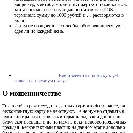
например, в автобусе, они ищут жертву с такой картой,
затем списывают с помощью портативного POS-
терминала сумму до 1000 рублей и … растворяются в
ночи;
И другие изощренные способы, обновляющиеся, увы,
едва ли не каждый день.
Как отменить подписку в get
contact на премиум статус
О мошенничестве
Те способы краж исходных данных карт, что были ранее, на
бесконтактную карту не действуют. Ее не нужно отдавать в
руки кассира или вставлять в терминалы, ваши данные не
будут скопированы и не попадут в руки недобропорядочных
граждан. Бесконтактный пластик на данном этапе довольно
безопасная вещь, но способ похитить ваши средства, все же,