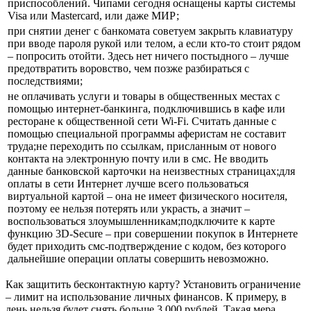
приспособлений. Чипами сегодня оснащены карты системы
Visa или Mastercard, или даже МИР;
при снятии денег с банкомата советуем закрыть клавиатуру
при вводе пароля рукой или телом, а если кто-то стоит рядом
– попросить отойти. Здесь нет ничего постыдного – лучше
предотвратить воровство, чем позже разбираться с
последствиями;
не оплачивать услуги и товары в общественных местах с
помощью интернет-банкинга, подключившись в кафе или
ресторане к общественной сети Wi-Fi. Считать данные с
помощью специальной программы аферистам не составит
труда;не переходить по ссылкам, присланным от нового
контакта на электронную почту или в смс. Не вводить
данные банковской карточки на неизвестных страницах;для
оплаты в сети Интернет лучше всего пользоваться
виртуальной картой – она не имеет физического носителя,
поэтому ее нельзя потерять или украсть, а значит –
воспользоваться злоумышленникам;подключите к карте
функцию 3D-Secure – при совершении покупок в Интернете
будет приходить смс-подтверждение с кодом, без которого
дальнейшие операции оплаты совершить невозможно.
Как защитить бесконтактную карту? Установить ограничение
– лимит на использование личных финансов. К примеру, в
день нельзя будет снять больше 3 000 рублей. Такая мера