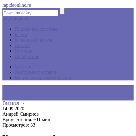
rapidaonline.ru
ok
yt
fb
tw
in
vk
Платежные системы
Банки
Банковские карты
Оплата
Помощь
Интересное
Мой блог
Инструмент вставки
Визуальное редактирование
Главная
›
›
14.09.2020
Андрей Смирнов
Время чтения: ~11 мин.
Просмотров: 33