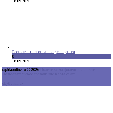
18.09.2020
Бесконтактная оплата яндекс.деньги
0
18.09.2020
rapidaonline.ru © 2026
Политика конфиденциальности
Пользовательское соглашение
Карта сайта
ok
yt
fb
tw
in
vk