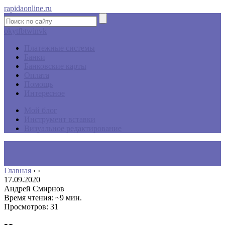
rapidaonline.ru
ok
yt
fb
tw
in
vk
Платежные системы
Банки
Банковские карты
Оплата
Помощь
Интересное
Мой блог
Инструмент вставки
Визуальное редактирование
Главная
›
›
17.09.2020
Андрей Смирнов
Время чтения: ~9 мин.
Просмотров: 31