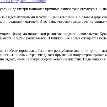
нка на карту втб и наоборот
блики делят три наиболее крупные банковские структуры. А и
итие идет активными и успешными темпами. По словам директо
ц и предпринимателей. Этот банк уверенно лидирует на рынке к
едущими фондами поддержки развития предпринимательства Крым
на месте и бурно развивается. В ближайшее время ожидается поя
е стабилизировалась. Развитие республики активно продвигаетс
а в развитии иных отраслях делает крымский полуостров привлек
на отдых, имея на руках сбербанковский пластик. Ведь никаких