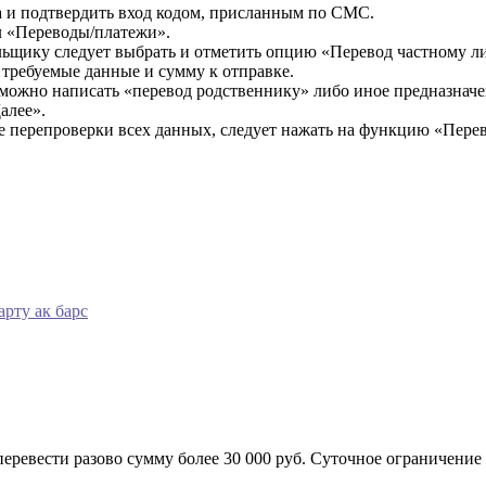
а и подтвердить вход кодом, присланным по СМС.
л «Переводы/платежи».
ьщику следует выбрать и отметить опцию «Перевод частному ли
 требуемые данные и сумму к отправке.
 можно написать «перевод родственнику» либо иное предназначе
алее».
е перепроверки всех данных, следует нажать на функцию «Перев
арту ак барс
евести разово сумму более 30 000 руб. Суточное ограничение со