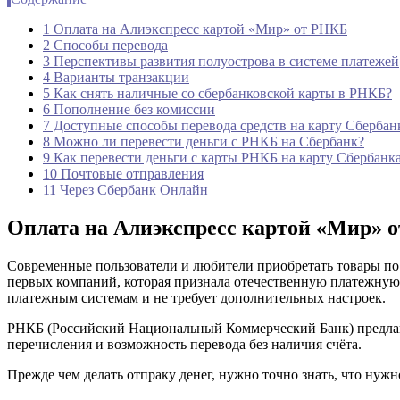
1 Оплата на Алиэкспресс картой «Мир» от РНКБ
2 Способы перевода
3 Перспективы развития полуострова в системе платежей
4 Варианты транзакции
5 Как снять наличные со сбербанковской карты в РНКБ?
6 Пополнение без комиссии
7 Доступные способы перевода средств на карту Сбербан
8 Можно ли перевести деньги с РНКБ на Сбербанк?
9 Как перевести деньги с карты РНКБ на карту Сбербанк
10 Почтовые отправления
11 Через Сбербанк Онлайн
Оплата на Алиэкспресс картой «Мир» 
Современные пользователи и любители приобретать товары по 
первых компаний, которая признала отечественную платежную 
платежным системам и не требует дополнительных настроек.
РНКБ (Российский Национальный Коммерческий Банк) предлага
перечисления и возможность перевода без наличия счёта.
Прежде чем делать отпраку денег, нужно точно знать, что нуж