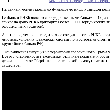
Комиссия за перевод с карты сберба
На данный момент кредитно-финансовую нишу крымской респу
ГенБанк и РНКБ являются государственными банками. Их разв
сейчас на долю РНКБ приходится более 35 000 юридических ли
оформленных кредитов).
А активное, тесное и плодотворное сотрудничество РНКБ с в
льготных условиях. Банковская система полуострова не стоит 
крупнейших банков РФ).
Экономическая ситуация на территории современного Крыма уж
Все это: стабильность в экономике, отличные показатели рост
держатели карт от Сбербанка вполне спокойно могут выезжать 
существует.