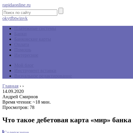
rapidaonline.ru
ok
yt
fb
tw
in
vk
Платежные системы
Банки
Банковские карты
Оплата
Помощь
Интересное
Мой блог
Инструмент вставки
Визуальное редактирование
Главная
›
›
14.09.2020
Андрей Смирнов
Время чтения: ~18 мин.
Просмотров: 78
Что такое дебетовая карта «мир» банка
Содержание