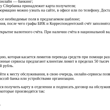
 онлайн — банкинг;
у Сбербанка принадлежит карта получателя;
рмацию можно узнать на сайте, в офисе или по телефону. Достат
се необходимые поля в предлагаемом шаблоне;
ния, после чего графы БИК и Корреспондентский счёт заполнятс
ткрытие валютного счёта. При наличии счёта в национальной ва
ию, которая касается лимитов перевода средств при помощи раз
онные сервисы предлагают клиентам лимит в пределах 50 тысяч
й рубль.
йти к месту обслуживания, в свою очередь, онлайн-сервисы поз
ассой банка или устройствами организации.
ся получить карту в отделении и подписать договор на обслужив
которые производятся так:
.