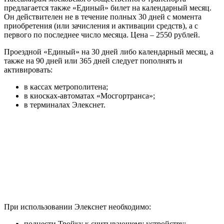
предлагается также «Единый» билет на календарный месяц.
Он действителен не в течение полных 30 дней с момента
приобретения (или зачисления и активации средств), а с
первого по последнее число месяца. Цена – 2550 рублей.
Проездной «Единый» на 30 дней либо календарный месяц, а
также на 90 дней или 365 дней следует пополнять и
активировать:
в кассах метрополитена;
в киосках-автоматах «Мосгортранса»;
в терминалах Элекснет.
При использовании Элекснет необходимо:
поднести Тройку к считывающему устройству;