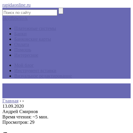
rapidaonline.ru
ok
yt
fb
tw
in
vk
Платежные системы
Банки
Банковские карты
Оплата
Помощь
Интересное
Мой блог
Инструмент вставки
Визуальное редактирование
Главная
›
›
13.09.2020
Андрей Смирнов
Время чтения: ~5 мин.
Просмотров: 29