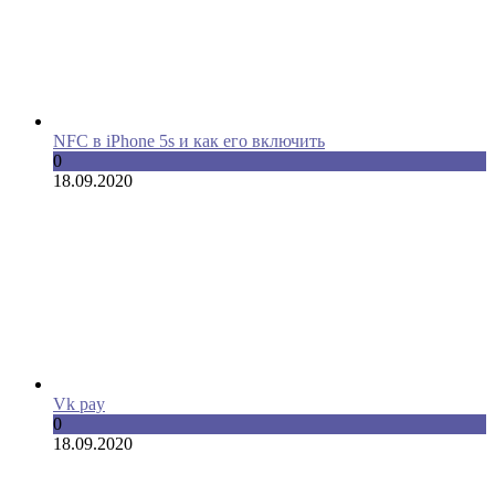
NFC в iPhone 5s и как его включить
0
18.09.2020
Vk pay
0
18.09.2020