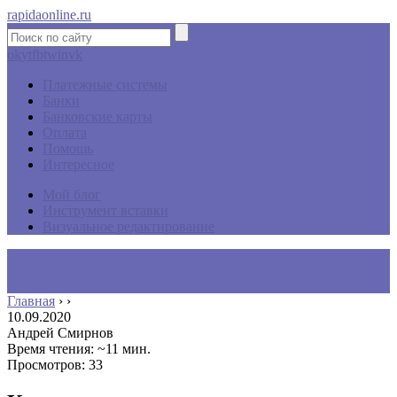
rapidaonline.ru
ok
yt
fb
tw
in
vk
Платежные системы
Банки
Банковские карты
Оплата
Помощь
Интересное
Мой блог
Инструмент вставки
Визуальное редактирование
Главная
›
›
10.09.2020
Андрей Смирнов
Время чтения: ~11 мин.
Просмотров: 33