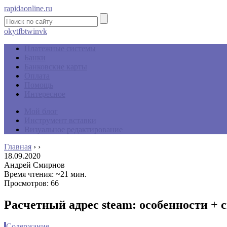
rapidaonline.ru
ok
yt
fb
tw
in
vk
Платежные системы
Банки
Банковские карты
Оплата
Помощь
Интересное
Мой блог
Инструмент вставки
Визуальное редактирование
Главная
›
›
18.09.2020
Андрей Смирнов
Время чтения: ~21 мин.
Просмотров: 66
Расчетный адрес steam: особенности + 
Содержание