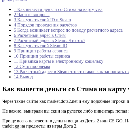
1 Как вывести деньги со Стима на карту visa
2 Частые вопросы
3 Как узнать свой ID в Steam
4 Порядок проведения расчётов
5 Когда возникает вопрос по поводу расчетного адреса
6 Расчетный адрес в Стим
7 Расчетный адрес в Steam. Что это?
8 Как узнать свой Steam ID
9 Принцип работы сервиса
10 Принцип работы сервиса
11 Привязка карты к электронному кошельку
12 Суть проблемы
13 Расчетный адрес в Steam что это такое как заполнять п
14 Вывод
Как вывести деньги со Стима на карту 
Через такие сайты как market.dota2.net и ему подобные игрок
Не важно, выиграли вы скин на рулетке либо инвентарь попал
Проще всего перевести в деньги вещи из Доты 2 или CS GO. Но
tradeit.gg на предметы из игры Дота 2.