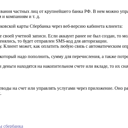
ивания частных лиц от крупнейшего банка РФ. В нем можно упра
и компаниям и т. д.
ковской карты Сбербанка через веб-версию кабинета клиента:
 своей учетной записи. Если аккаунт ранее не был создан, то 
нялись, то будет отправлен SMS-код для авторизации.
 Клиент может, как оплатить любую связь с автоматическим опре
который надо пополнить, сумму для перечисления, а также потреб
еньги находятся на накопительном счете или вкладе, то их снач
еводы на счет или управлять услугами через приложение. Оно р
.
ы сбербанка