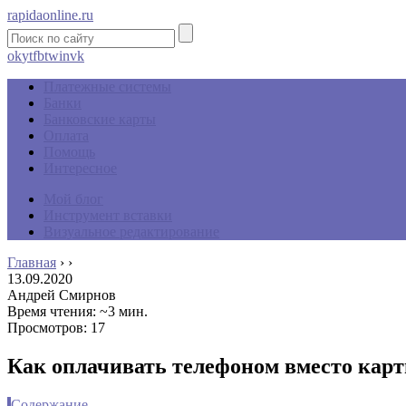
rapidaonline.ru
ok
yt
fb
tw
in
vk
Платежные системы
Банки
Банковские карты
Оплата
Помощь
Интересное
Мой блог
Инструмент вставки
Визуальное редактирование
Главная
›
›
13.09.2020
Андрей Смирнов
Время чтения: ~3 мин.
Просмотров: 17
Как оплачивать телефоном вместо карт
Содержание