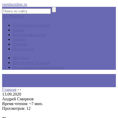
rapidaonline.ru
ok
yt
fb
tw
in
vk
Платежные системы
Банки
Банковские карты
Оплата
Помощь
Интересное
Мой блог
Инструмент вставки
Визуальное редактирование
Главная
›
›
13.09.2020
Андрей Смирнов
Время чтения: ~7 мин.
Просмотров: 12