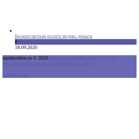
Бесконтактная оплата яндекс.деньги
0
18.09.2020
rapidaonline.ru © 2026
Политика конфиденциальности
Пользовательское соглашение
Карта сайта
ok
yt
fb
tw
in
vk