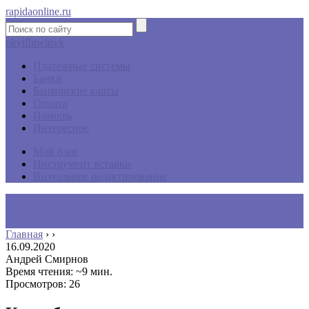
rapidaonline.ru
ok
yt
fb
tw
in
vk
Платежные системы
Банки
Банковские карты
Оплата
Помощь
Интересное
Мой блог
Инструмент вставки
Визуальное редактирование
Главная
›
›
16.09.2020
Андрей Смирнов
Время чтения: ~9 мин.
Просмотров: 26