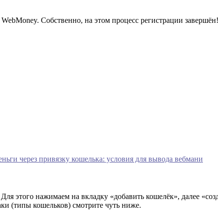
 WebMoney. Собственно, на этом процесс регистрации завершён
еньги через привязку кошелька: условия для вывода вебмани
 Для этого нажимаем на вкладку «добавить кошелёк», далее «со
и (типы кошельков) смотрите чуть ниже.