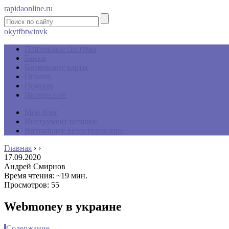
rapidaonline.ru
ok
yt
fb
tw
in
vk
Платежные системы
Банки
Банковские карты
Оплата
Помощь
Интересное
Мой блог
Инструмент вставки
Визуальное редактирование
Главная
›
›
17.09.2020
Андрей Смирнов
Время чтения: ~19 мин.
Просмотров: 55
Webmoney в украине
Содержание