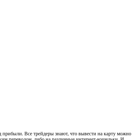
д прибыли. Все трейдеры знают, что вывести на карту можно
вским переводом, либо на различные интернет-кошельки. И,