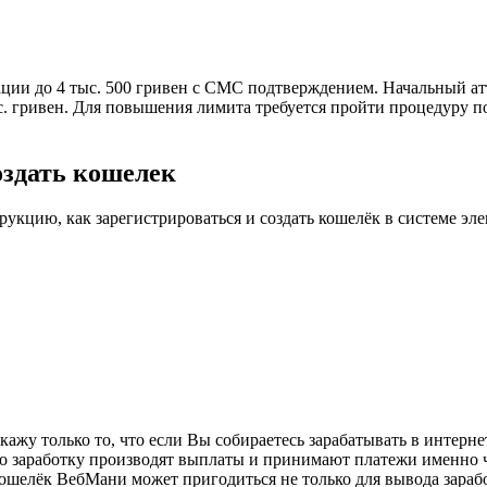
ии до 4 тыс. 500 гривен с СМС подтверждением. Начальный атте
с. гривен. Для повышения лимита требуется пройти процедуру 
оздать кошелек
рукцию, как зарегистрироваться и создать кошелёк в системе э
ажу только то, что если Вы собираетесь зарабатывать в интерне
по заработку производят выплаты и принимают платежи именно ч
кошелёк ВебМани может пригодиться не только для вывода зара