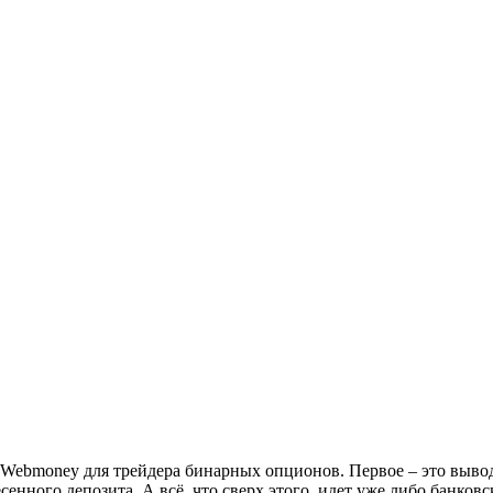
ек Webmoney для трейдера бинарных опционов. Первое – это выво
есенного депозита. А всё, что сверх этого, идет уже либо банко