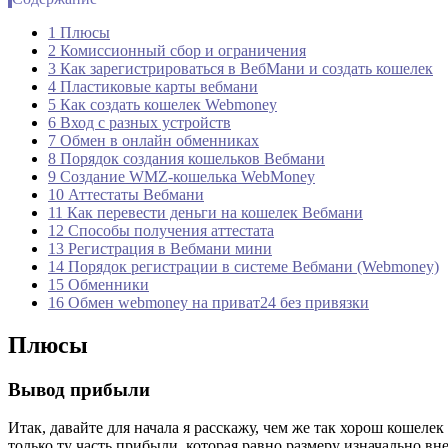
1 Плюсы
2 Комиссионный сбор и ограничения
3 Как зарегистрироваться в ВебМани и создать кошелек
4 Пластиковые карты вебмани
5 Как создать кошелек Webmoney
6 Вход с разных устройств
7 Обмен в онлайн обменниках
8 Порядок создания кошельков Вебмани
9 Создание WMZ-кошелька WebMoney
10 Аттестаты Вебмани
11 Как перевести деньги на кошелек Вебмани
12 Способы получения аттестата
13 Регистрация в Вебмани мини
14 Порядок регистрации в системе Вебмани (Webmoney)
15 Обменники
16 Обмен webmoney на приват24 без привязки
Плюсы
Вывод прибыли
Итак, давайте для начала я расскажу, чем же так хорош кошел
только ту часть прибыли, которая равно размеру изначально вн