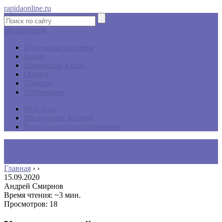
rapidaonline.ru
ok
yt
fb
tw
in
vk
Платежные системы
Банки
Банковские карты
Оплата
Помощь
Интересное
Мой блог
Инструмент вставки
Визуальное редактирование
Главная
›
›
15.09.2020
Андрей Смирнов
Время чтения: ~3 мин.
Просмотров: 18