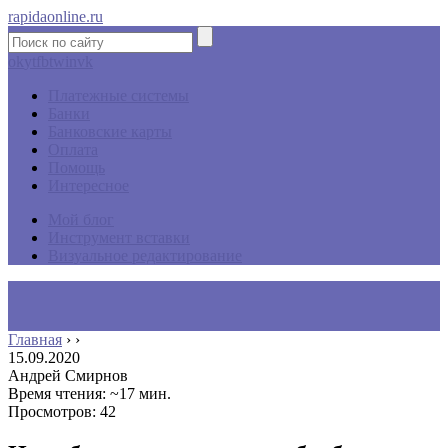
rapidaonline.ru
ok
yt
fb
tw
in
vk
Платежные системы
Банки
Банковские карты
Оплата
Помощь
Интересное
Мой блог
Инструмент вставки
Визуальное редактирование
Главная
›
›
15.09.2020
Андрей Смирнов
Время чтения: ~17 мин.
Просмотров: 42