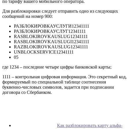
по тарифу вашего мобильного оператора.
Для разблокировки следует отправить одно из следующих
сообщений на номер 900:
РАЗБЛОКИРОВКАУСЛУГИ12341111
РАЗБЛОКИРОВКАУСЛУГ12341111
RASBLOKIROVKAUSLUG12341111
RASBLOKIROVKAUSLUGI12341111
RAZBLOKIROVKAUSLUG12341111
UNBLOCKSERVICE12341111
05
где 1234 – последние четыре цифры банковской карты;
1111 – контрольная цифровая информация. Это секретный код,
формируемый по специальной таблице соотнесения
буквенно-числовых символов, задается при подписании
договора со Сбербанком.
Как разблокировать карту альфа-