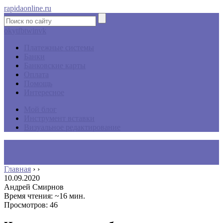
rapidaonline.ru
ok
yt
fb
tw
in
vk
Платежные системы
Банки
Банковские карты
Оплата
Помощь
Интересное
Мой блог
Инструмент вставки
Визуальное редактирование
Главная
›
›
10.09.2020
Андрей Смирнов
Время чтения: ~16 мин.
Просмотров: 46