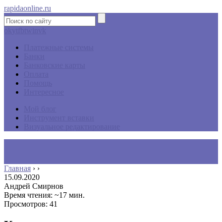
rapidaonline.ru
ok
yt
fb
tw
in
vk
Платежные системы
Банки
Банковские карты
Оплата
Помощь
Интересное
Мой блог
Инструмент вставки
Визуальное редактирование
Главная
›
›
15.09.2020
Андрей Смирнов
Время чтения: ~17 мин.
Просмотров: 41