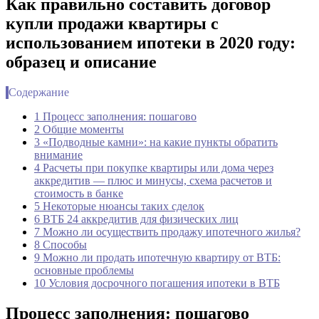
Как правильно составить договор
купли продажи квартиры с
использованием ипотеки в 2020 году:
образец и описание
Содержание
1 Процесс заполнения: пошагово
2 Общие моменты
3 «Подводные камни»: на какие пункты обратить
внимание
4 Расчеты при покупке квартиры или дома через
аккредитив — плюс и минусы, схема расчетов и
стоимость в банке
5 Некоторые нюансы таких сделок
6 ВТБ 24 аккредитив для физических лиц
7 Можно ли осуществить продажу ипотечного жилья?
8 Способы
9 Можно ли продать ипотечную квартиру от ВТБ:
основные проблемы
10 Условия досрочного погашения ипотеки в ВТБ
Процесс заполнения: пошагово