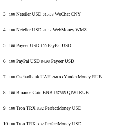
3
Neteller USD
WeChat CNY
100
615.03
4
Neteller USD
WebMoney WMZ
100
91.32
5
Payeer USD
PayPal USD
100
100
6
PayPal USD
Payeer USD
100
84.93
7
Oschadbank UAH
YandexMoney RUB
100
268.83
8
Binance Coin BNB
QIWI RUB
100
167865
9
Tron TRX
PerfectMoney USD
100
3.32
10
Tron TRX
PerfectMoney USD
100
3.32