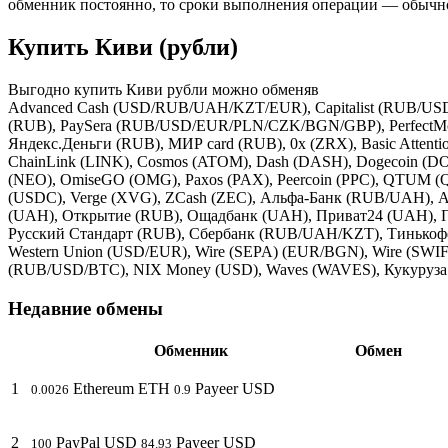
обменник постоянно, то сроки выполнения операции — обычно
Купить Киви (рубли)
Выгодно купить Киви рубли можно обменяв
Advanced Cash (USD/RUB/UAH/KZT/EUR), Capitalist (RUB/USD)
(RUB), PaySera (RUB/USD/EUR/PLN/CZK/BGN/GBP), Perfec
Яндекс.Деньги (RUB), МИР card (RUB), 0x (ZRX), Basic Attentio
ChainLink (LINK), Cosmos (ATOM), Dash (DASH), Dogecoin (DOG
(NEO), OmiseGO (OMG), Paxos (PAX), Peercoin (PPC), QTUM (Q
(USDC), Verge (XVG), ZCash (ZEC), Альфа-Банк (RUB/UAH), Av
(UAH), Открытие (RUB), Ощадбанк (UAH), Приват24 (UAH), 
Русский Стандарт (RUB), Сбербанк (RUB/UAH/KZT), Тинько
Western Union (USD/EUR), Wire (SEPA) (EUR/BGN), Wire (S
(RUB/USD/BTC), NIX Money (USD), Waves (WAVES), Кукуруза
Недавние обмены
Обменник
Обмен
1
Ethereum ETH
Payeer USD
0.0026
0.9
2
PayPal USD
Payeer USD
100
84.93