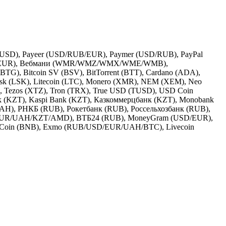
/USD), Payeer (USD/RUB/EUR), Paymer (USD/RUB), PayPal
USD/EUR), Вебмани (WMR/WMZ/WMX/WME/WMB),
BTG), Bitcoin SV (BSV), BitTorrent (BTT), Cardano (ADA),
sk (LSK), Litecoin (LTC), Monero (XMR), NEM (XEM), Neo
, Tezos (XTZ), Tron (TRX), True USD (TUSD), USD Coin
k (KZT), Kaspi Bank (KZT), Казкоммерцбанк (KZT), Monobank
H), РНКБ (RUB), Рокетбанк (RUB), Россельхозбанк (RUB),
D/EUR/UAH/KZT/AMD), ВТБ24 (RUB), MoneyGram (USD/EUR),
 Coin (BNB), Exmo (RUB/USD/EUR/UAH/BTC), Livecoin