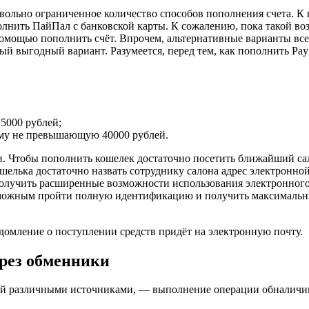
овольно ограниченное количество способов пополнения счета. 
лнить ПайПал с банковской карты. К сожалению, пока такой во
 помощью пополнить счёт. Впрочем, альтернативные варианты вс
ый выгодный вариант. Разумеется, перед тем, как пополнить Pay
5000 рублей;
мму не превышающую 40000 рублей.
и. Чтобы пополнить кошелек достаточно посетить ближайший са
шелька достаточно назвать сотруднику салона адрес электронно
получить расширенные возможности использования электронног
озможным пройти полную идентификацию и получить максимальн
ведомление о поступлении средств придёт на электронную почту.
ерез обменники
емый различными источниками, — выполнение операции обналичи