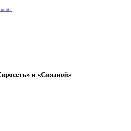
язной»
Евросеть» и «Связной»