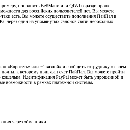
К примеру, пополнить ВебМани или QIWI гораздо проще.
зможности для российских пользователей нет. Вы можете
е-таки есть. Вы можете осуществить пополнения ПайПал в
Pal через один из упомянутых салонов связи необходимо
лон «Евросеть» или «Связной» и сообщить сотруднику о своем
й почты, к которому привязан счет ПайПал. Вы можете пройти
о кошелька. Идентификация PayPal может быть упрощенной и
ые возможности в рамках платежной системы.
вания через обменники.