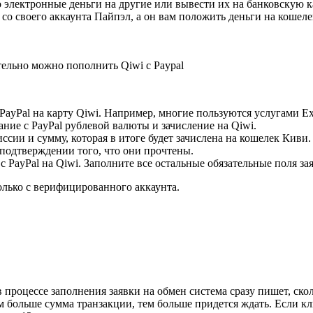
лектронные деньги на другие или вывести их на банковскую кар
со своего аккаунта Пайпэл, а он вам положить деньги на кошеле
тельно можно пополнить Qiwi с Paypal
PayPal на карту Qiwi. Например, многие пользуются услугами Ex
ние с PayPal рублевой валюты и зачисление на Qiwi.
сии и сумму, которая в итоге будет зачислена на кошелек Киви.
 подтверждении того, что они прочтены.
 PayPal на Qiwi. Заполните все остальные обязательные поля за
только с верифицированного аккаунта.
 процессе заполнения заявки на обмен система сразу пишет, ско
 больше сумма транзакции, тем больше придется ждать. Если кли