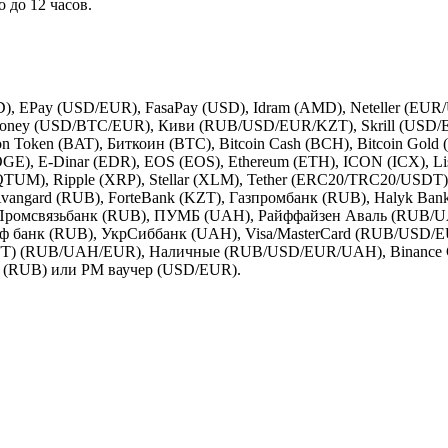
 до 12 часов.
, EPay (USD/EUR), FasaPay (USD), Idram (AMD), Neteller (EUR
tMoney (USD/BTC/EUR), Киви (RUB/USD/EUR/KZT), Skrill (
n Token (BAT), Биткоин (BTC), Bitcoin Cash (BCH), Bitcoin Gold (
E), E-Dinar (EDR), EOS (EOS), Ethereum (ETH), ICON (ICX), Li
TUM), Ripple (XRP), Stellar (XLM), Tether (ERC20/TRC20/USDT)
angard (RUB), ForteBank (KZT), Газпромбанк (RUB), Halyk Ban
Промсвязьбанк (RUB), ПУМБ (UAH), Райффайзен Аваль (RUB/UA
фф банк (RUB), УкрСиббанк (UAH), Visa/MasterCard (RUB/US
WIFT) (RUB/UAH/EUR), Наличные (RUB/USD/EUR/UAH), Binance
 (RUB) или PM ваучер (USD/EUR).