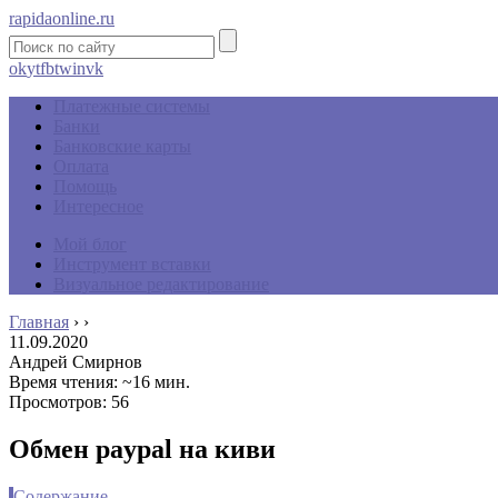
rapidaonline.ru
ok
yt
fb
tw
in
vk
Платежные системы
Банки
Банковские карты
Оплата
Помощь
Интересное
Мой блог
Инструмент вставки
Визуальное редактирование
Главная
›
›
11.09.2020
Андрей Смирнов
Время чтения: ~16 мин.
Просмотров: 56
Обмен paypal на киви
Содержание