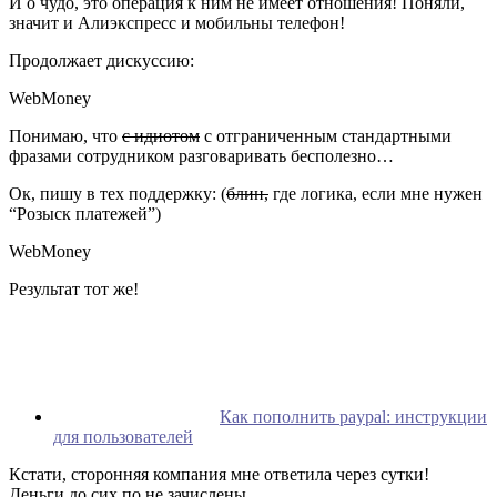
И о чудо, это операция к ним не имеет отношения! Поняли,
значит и Алиэкспресс и мобильны телефон!
Продолжает дискуссию:
WebMoney
Понимаю, что
с идиотом
с отграниченным стандартными
фразами сотрудником разговаривать бесполезно…
Ок, пишу в тех поддержку: (
блин,
где логика, если мне нужен
“Розыск платежей”)
WebMoney
Результат тот же!
Как пополнить paypal: инструкции
для пользователей
Кстати, сторонняя компания мне ответила через сутки!
Деньги до сих по не зачислены…