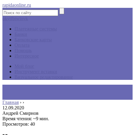
rapidaonline.ru
ok
yt
fb
tw
in
vk
Платежные системы
Банки
Банковские карты
Оплата
Помощь
Интересное
Мой блог
Инструмент вставки
Визуальное редактирование
Главная
›
›
12.09.2020
Андрей Смирнов
Время чтения: ~9 мин.
Просмотров: 40