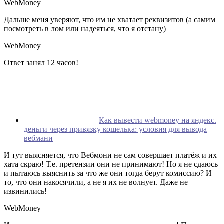
WebMoney
Дальше меня уверяют, что им не хватает реквизитов (а самим
посмотреть в лом или надеяться, что я отстану)
WebMoney
Ответ занял 12 часов!
Как вывести webmoney на яндекс.
деньги через привязку кошелька: условия для вывода
вебмани
И тут выясняется, что Вебмони не сам совершает платёж и их
хата скраю! Т.е. претензии они не принимают! Но я не сдаюсь
и пытаюсь выяснить за что же они тогда берут комиссию? И
то, что они накосячили, а не я их не волнует. Даже не
извинились!
WebMoney