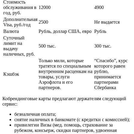
Стоимость
обслуживания в
12000
4900
год, руб.
Дополнительная
2500
Не выдается
Visa, руб./год
Валюта
Рубль, доллар США, евро
Рубль
Суточный
лимит на
500 тыс.
300 тыс.
выдачу
наличных, руб.
Только мили, которые
“Спасибо”, курс
тратятся по специальным
которого равен
внутренним расценкам на
рублю,
Кэшбэк
товары, услуги
принимается
Аэрофлота и его
партнерами
партнеров.
Сбербанка
Кобрендинговые карты предлагают держателям следующий
сервис:
безналичная оплата;
снятие наличных в банкомате (с кредитки с комиссией);
привилегии Визы (мед. помощь, страхование за
рубежом, консьерж, скидки партнеров, удвоенная