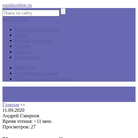
rapidaonline.ru
ok
yt
fb
tw
in
vk
Платежные системы
Банки
Банковские карты
Оплата
Помощь
Интересное
Мой блог
Инструмент вставки
Визуальное редактирование
Главная
›
›
11.09.2020
Андрей Смирнов
Время чтения: ~11 мин.
Просмотров: 27