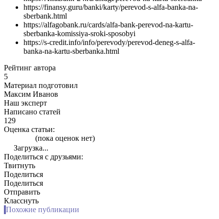
https://finansy.guru/banki/karty/perevod-s-alfa-banka-na-
sberbank.html
https://alfagobank.ru/cards/alfa-bank-perevod-na-kartu-
sberbanka-komissiya-sroki-sposobyi
https://s-credit.info/info/perevody/perevod-deneg-s-alfa-
banka-na-kartu-sberbanka.html
Рейтинг автора
5
Материал подготовил
Максим Иванов
Наш эксперт
Написано статей
129
Оценка статьи:
(пока оценок нет)
Загрузка...
Поделиться с друзьями:
Твитнуть
Поделиться
Поделиться
Отправить
Класснуть
Похожие публикации