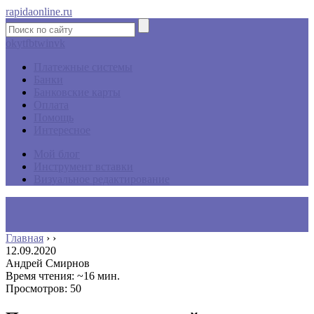
rapidaonline.ru
ok
yt
fb
tw
in
vk
Платежные системы
Банки
Банковские карты
Оплата
Помощь
Интересное
Мой блог
Инструмент вставки
Визуальное редактирование
Главная
›
›
12.09.2020
Андрей Смирнов
Время чтения: ~16 мин.
Просмотров: 50