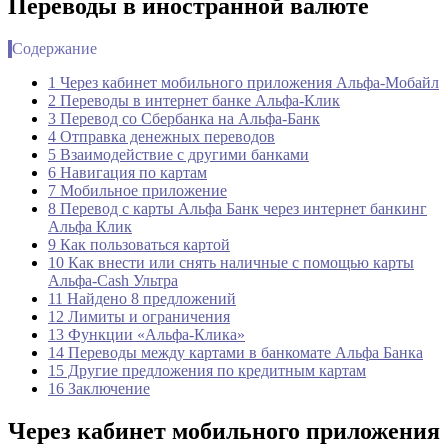
Переводы в иностранной валюте
Содержание
1 Через кабинет мобильного приложения Альфа-Мобайл
2 Переводы в интернет банке Альфа-Клик
3 Перевод со Сбербанка на Альфа-Банк
4 Отправка денежных переводов
5 Взаимодействие с другими банками
6 Навигация по картам
7 Мобильное приложение
8 Перевод с карты Альфа Банк через интернет банкинг
Альфа Клик
9 Как пользоваться картой
10 Как внести или снять наличные с помощью карты
Альфа-Cash Ультра
11 Найдено 8 предложений
12 Лимиты и ограничения
13 Функции «Альфа-Клика»
14 Переводы между картами в банкомате Альфа Банка
15 Другие предложения по кредитным картам
16 Заключение
Через кабинет мобильного приложения