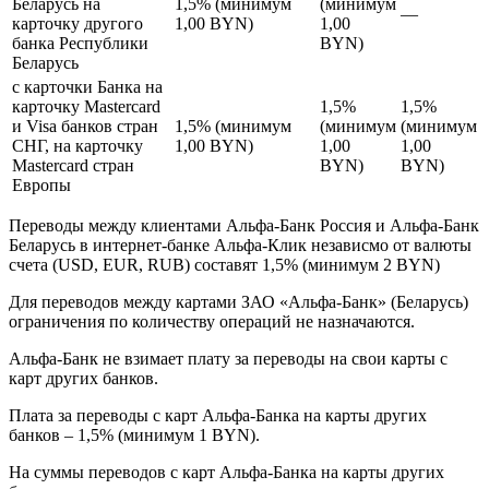
Беларусь на
1,5% (минимум
(минимум
—
карточку другого
1,00 BYN)
1,00
банка Республики
BYN)
Беларусь
с карточки Банка на
карточку Mastercard
1,5%
1,5%
и Visa банков стран
1,5% (минимум
(минимум
(минимум
СНГ, на карточку
1,00 BYN)
1,00
1,00
Mastercard стран
BYN)
BYN)
Европы
Переводы между клиентами Альфа-Банк Россия и Альфа-Банк
Беларусь в интернет-банке Альфа-Клик независмо от валюты
счета (USD, EUR, RUB) составят 1,5% (минимум 2 BYN)
Для переводов между картами ЗАО «Альфа-Банк» (Беларусь)
ограничения по количеству операций не назначаются.
Альфа-Банк не взимает плату за переводы на свои карты с
карт других банков.
Плата за переводы с карт Альфа-Банка на карты других
банков – 1,5% (минимум 1 BYN).
На суммы переводов с карт Альфа-Банка на карты других