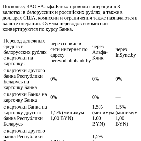
Поскольку ЗАО «Альфа-Банк» проводит операции в 3
валютах: в белорусских и российских рублях, а также в
долларах США, комиссии и ограничения также назначаются в
валюте операции. Суммы переводов и комиссий
конвертируются по курсу Банка.
Перевод денежных
через сервис в
средств в
через
сети интернет по
через
белорусских рублях
Альфа-
адресу
InSync.by
с карточки на
Клик
perevod.alfabank.by
карточку :
с карточки другого
банка Республики
0%
0%
0%
Беларусь на
карточку Банка
с карточки Банка на
0%
0%
—
карточку Банка
с карточки Банка на
1,5%
1,5%
карточку другого
1,5% (минимум
(минимум
(минимум
банка Республики
1,00 BYN)
1,00
1,00
Беларусь
BYN)
BYN)
с карточки другого
банка Республики
1,5%