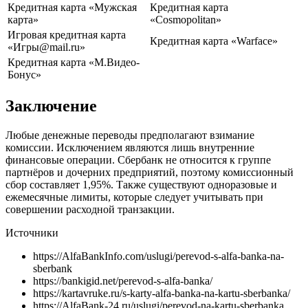
Кредитная карта «Мужская
Кредитная карта
карта»
«Cosmopolitan»
Игровая кредитная карта
Кредитная карта «Warface»
«Игры@mail.ru»
Кредитная карта «М.Видео-
Бонус»
Заключение
Любые денежные переводы предполагают взимание
комиссии. Исключением являются лишь внутренние
финансовые операции. Сбербанк не относится к группе
партнёров и дочерних предприятий, поэтому комиссионный
сбор составляет 1,95%. Также существуют одноразовые и
ежемесячные лимиты, которые следует учитывать при
совершении расходной транзакции.
Источники
https://AlfaBankInfo.com/uslugi/perevod-s-alfa-banka-na-
sberbank
https://bankigid.net/perevod-s-alfa-banka/
https://kartavruke.ru/s-karty-alfa-banka-na-kartu-sberbanka/
https://AlfaBank-24.ru/uslugi/perevod-na-kartu-sberbanka