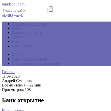
rapidaonline.ru
ok
yt
fb
tw
in
vk
Платежные системы
Банки
Банковские карты
Оплата
Помощь
Интересное
Мой блог
Инструмент вставки
Визуальное редактирование
Главная
›
›
11.09.2020
Андрей Смирнов
Время чтения: ~22 мин.
Просмотров: 108
Банк открытие
Содержание