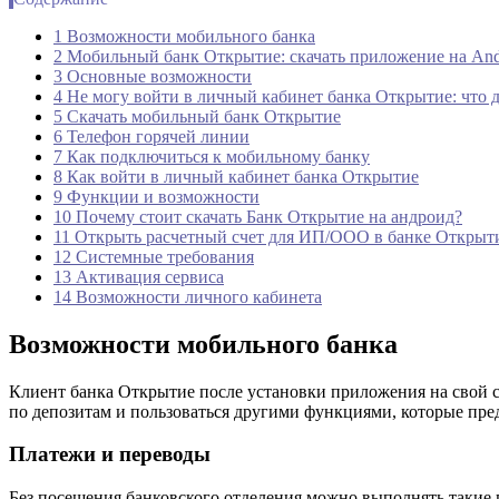
1 Возможности мобильного банка
2 Мобильный банк Открытие: скачать приложение на Andr
3 Основные возможности
4 Не могу войти в личный кабинет банка Открытие: что д
5 Скачать мобильный банк Открытие
6 Телефон горячей линии
7 Как подключиться к мобильному банку
8 Как войти в личный кaбинeт бaнкa Oткpытиe
9 Функции и возможности
10 Почему стоит скачать Банк Открытие на андроид?
11 Открыть расчетный счет для ИП/ООО в банке Открыт
12 Системные требования
13 Активация сервиса
14 Возможности личного кабинета
Возможности мобильного банка
Клиент банка Открытие после установки приложения на свой с
по депозитам и пользоваться другими функциями, которые пре
Платежи и переводы
Без посещения банковского отделения можно выполнять такие