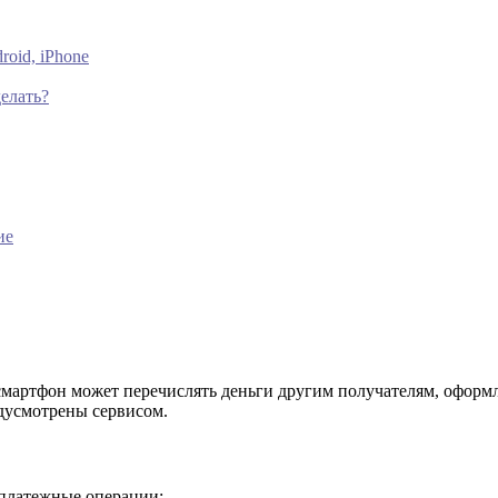
oid, iPhone
елать?
ие
мартфон может перечислять деньги другим получателям, оформл
дусмотрены сервисом.
 платежные операции: