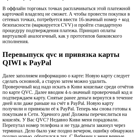
В оффлайн торговых точках расплачиваться этой платежной
карточкой владелец не сможет. А чтобы провести покупки в
сетевых точках, потребуется ввести 16-значный номер + код
безопасности (маркируется CVV) и пройти стандартную
процедуру подтверждения платежа. Принцип оплаты
виртуалкой аналогичный, как у прототипов банковского
исполнения.
Перевыпуск qvc и привязка карты
QIWI к PayPal
Далее заполняем информацию о карте: Новую карту следует
сделать основной, а старую затем можно удалить.
Проверочный код надо искать в Киви кошельке среди отчётов
по карте QVC. Далее вводим 4-х-значный проверочный код и
подтверждаем карту. Снятые ранее деньги вернутся в течение
дней или даже раньше на счёт в PayPal. Новую карту
получили и привязали её к PayPal. Теперь мы снова готовы к
покупкам в Сети. Удачного дня! Должны перечислиться на
кошелёк. У Вас QVC? Недавно Киви меня порадовали.
Перепутал номер телефона и не туда деньги закинул через
терминал. Дело было уже поздно вечером, ошибку обнаружил
поздно ночью, обратился в тех. С Вебмани у меня вечные