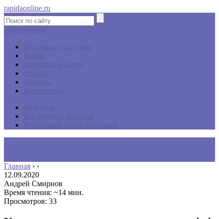
rapidaonline.ru
ok
yt
fb
tw
in
vk
Платежные системы
Банки
Банковские карты
Оплата
Помощь
Интересное
Мой блог
Инструмент вставки
Визуальное редактирование
Главная
›
›
12.09.2020
Андрей Смирнов
Время чтения: ~14 мин.
Просмотров: 33