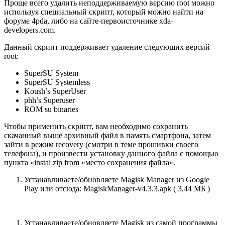
Проще всего удалить неподдерживаемую версию root можно
используя специальный скрипт, который можно найти на
форуме 4pda, либо на сайте-первоисточнике xda-
developers.com.
Данный скрипт поддерживает удаление следующих версий
root:
SuperSU System
SuperSU Systemless
Koush’s SuperUser
phh’s Superuser
ROM su binaries
Чтобы применить скрипт, вам необходимо сохранить
скачанный выше архивный файл в память смартфона, затем
зайти в режим recovery (смотри в теме прошивки своего
телефона), и произвести установку данного файла с помощью
пункта «instal zip from «место сохранения файла».
Устанавливаете/обновляете Magisk Manager из Google
Play или отсюда: MagiskManager-v4.3.3.apk ( 3,44 МБ )
Устанавливаете/обновляете Magisk из самой программы