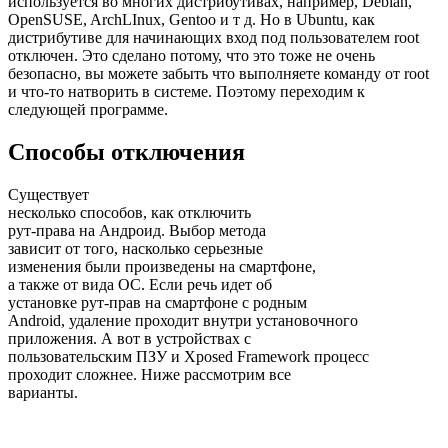
используется во многих дистрибутивах, например, Debian,
OpenSUSE, ArchLInux, Gentoo и т д. Но в Ubuntu, как
дистрибутиве для начинающих вход под пользователем root
отключен. Это сделано потому, что это тоже не очень
безопасно, вы можете забыть что выполняете команду от root
и что-то натворить в системе. Поэтому переходим к
следующей программе.
Способы отключения
Существует
несколько способов, как отключить
рут-права на Андроид. Выбор метода
зависит от того, насколько серьезные
изменения были произведены на смартфоне,
а также от вида ОС. Если речь идет об
установке рут-прав на смартфоне с родным
Android, удаление проходит внутри установочного
приложения. А вот в устройствах с
пользовательским ПЗУ и Xposed Framework процесс
проходит сложнее. Ниже рассмотрим все
варианты.