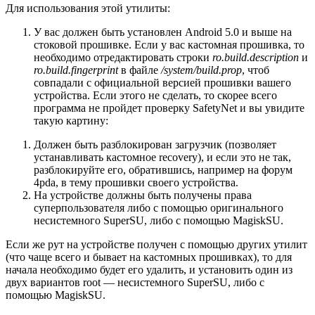
Для использования этой утилиты:
У вас должен быть установлен Android 5.0 и выше на
стоковой прошивке. Если у вас кастомная прошивка, то
необходимо отредактировать строки
ro.build.description
и
ro.build.fingerprint
в файле
/system/build.prop
, чтоб
совпадали с официальной версией прошивки вашего
устройства. Если этого не сделать, то скорее всего
программа не пройдет проверку SafetyNet и вы увидите
такую картину:
Должен быть разблокирован загрузчик (позволяет
устанавливать кастомное recovery), и если это не так,
разблокируйте его, обратившись, например на форум
4pda, в тему прошивки своего устройства.
На устройстве должны быть получены права
суперпользователя либо с помощью оригинального
несистемного SuperSU, либо с помощью MagiskSU.
Если же рут на устройстве получен с помощью других утилит
(что чаще всего и бывает на кастомных прошивках), то для
начала необходимо будет его удалить, и установить один из
двух вариантов root — несистемного SuperSU, либо с
помощью MagiskSU.