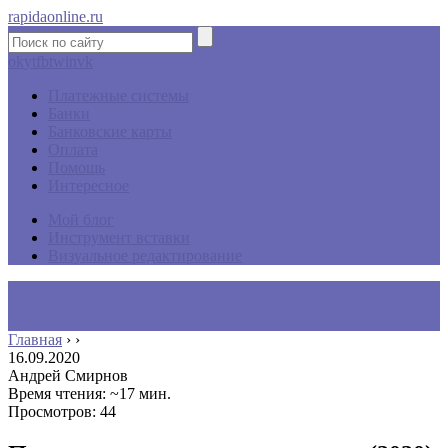
rapidaonline.ru
ok
yt
fb
tw
in
vk
Платежные системы
Банки
Банковские карты
Оплата
Помощь
Интересное
Мой блог
Инструмент вставки
Визуальное редактирование
Главная
›
›
16.09.2020
Андрей Смирнов
Время чтения: ~17 мин.
Просмотров: 44