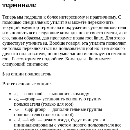
терминале
Теперь мы подошли к более интересному и практичному. С
помощью специальных утилит вы можете переключить
текущий эмулятор терминала в окружения суперпользователя
и выполнять все следующие команды не от своего имени, а от
его, таким образом, дав программе права root linux. Для этого
существует утилита su. Вообще говоря, эта утилита позволяет
не только переключаться на пользователя root но и на любого
другого пользователя, но по умолчанию используется именно
root. Рассмотрим ее подробнее. Команда su linux имеет
следующий синтаксис:
$ su опции пользователь
Вот ее основные опции:
-c, —command — выполнить команду
-g, —group — установить основную группу
пользователя (только для root)
-G —supp-group — дополнительные группы
пользователя (только для root)
-, -l, —login — режим входа, будут очищены и
инициализированы с учетом нового пользователя все