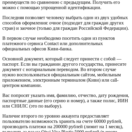
преимуществ по сравнению с предыдущим. Получить его
можно с помощью упрощенной идентификации.
Последняя позволяет человеку выбрать один из двух удобных
способов оформления: очное (подходит для граждан других
стран) и заочное (только для граждан Российской Федерации).
В первом случае необходимо посетить один из пунктов
платежного сервиса Contact или дополнительных
официальных офисов Киви-банка.
Основной документ, который следует принести с собой —
паспорт. Если вы гражданин другого государства, принесите
документ с нотариальным переводом. Во втором случае
нужно воспользоваться официальным сайтом, мобильным
приложением, электронным терминалом (Киви) или call-
центром компании.
Вас попросят указать имя, фамилию, отчество, дату рождения,
паспортные данные (его серию и номер), а также полис, ИИН
или СНИЛС (это по выбору).
Наличие второго по уровню аккаунта предоставляет
пользователю возможность хранить на счете 60000 рублей,
производить платежи на 200000 рублей (лимит на 1 месяц),
выводить за раз на Qiwi Visa Plastic 5000 рублей (в месяц