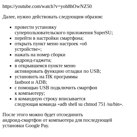
https://youtube.com/watch?v=yoh8hOwNZ50
Далее, нужно действовать следующим образом:
провести установку
суперпользовательского приложения SuperSU;
перейти в настройки смартфона;
открыть пункт меню настроек «об
устройстве»;
нажать на номер сборки
андроид-гаджета;
в открывшемся пункте меню
активировать функцию отладки по USB;
установить на ПК программы
fastboot и ADB;
с помощью USB подключить смартфон
к компьютеру;
в командную строку вписывается
следующая команда «adb shell su chmod 751 /su/bin».
После этого можно будет отсоединить
андроид-смартфон от компьютера для последующей
установки Google Pay.