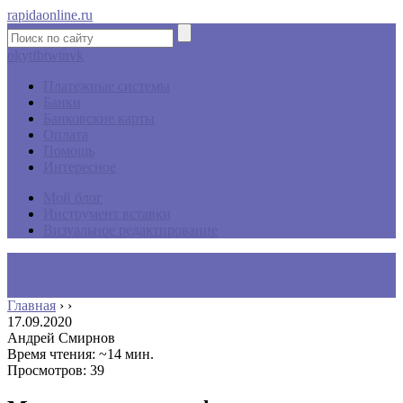
rapidaonline.ru
ok
yt
fb
tw
in
vk
Платежные системы
Банки
Банковские карты
Оплата
Помощь
Интересное
Мой блог
Инструмент вставки
Визуальное редактирование
Главная
›
›
17.09.2020
Андрей Смирнов
Время чтения: ~14 мин.
Просмотров: 39