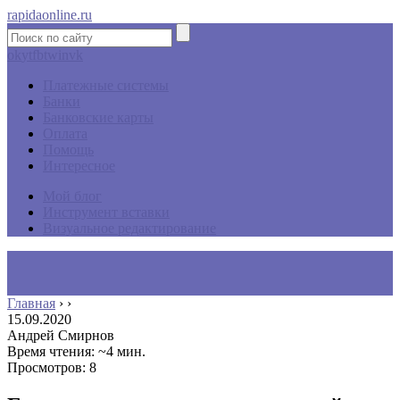
rapidaonline.ru
ok
yt
fb
tw
in
vk
Платежные системы
Банки
Банковские карты
Оплата
Помощь
Интересное
Мой блог
Инструмент вставки
Визуальное редактирование
Главная
›
›
15.09.2020
Андрей Смирнов
Время чтения: ~4 мин.
Просмотров: 8