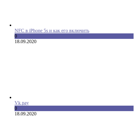
NFC в iPhone 5s и как его включить
0
18.09.2020
Vk pay
0
18.09.2020