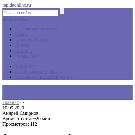
rapidaonline.ru
ok
yt
fb
tw
in
vk
Платежные системы
Банки
Банковские карты
Оплата
Помощь
Интересное
Мой блог
Инструмент вставки
Визуальное редактирование
Главная
›
›
10.09.2020
Андрей Смирнов
Время чтения: ~20 мин.
Просмотров: 112