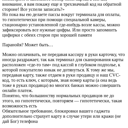
внимание, я вам покажу еще и трехзначный код на обратной
стороне! Все успели записать?»
Но пока вы ею делаете пассы вокруг терминала для оплаты,
то гипотетически при помощи специальной камеры,
стационарно установленной где-нибудь возле кассы, можно
зафиксировать все нужные цифры. Или просто запомнить
цифирки с обеих сторон при хорошей памяти
Паранойя? Может быть…
Можно оплачивать, не передавая кассиру в руки карточку, что
иногда раздражает, так как терминал для сканирования карты
расположен «где-то там» под кассой в глубоком подполье, к
которой покупателю никак не дотянуться. К тому же мы,
передавая карту, также отдаем в руки продавцу и наш CVC-
код, то есть ключ, с которым, зная номер карты (а она ведь
тоже в руках продавца) во многих банках можно совершить
онлайн платеж.
Понятно, что большинству нормальных продавцов не до
этого, но гипотетически, повторяем — гипотетически, такая
возможность есть
Обязательное требование, блокировки вашего гаджета
дополнительно страхует карту в случае утери или кражи (не
дай Бог) телефона