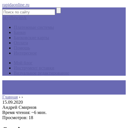
rapidaonline.ru
ok
yt
fb
tw
in
vk
Платежные системы
Банки
Банковские карты
Оплата
Помощь
Интересное
Мой блог
Инструмент вставки
Визуальное редактирование
Главная
›
›
15.09.2020
Андрей Смирнов
Время чтения: ~6 мин.
Просмотров: 18