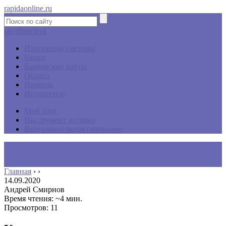
rapidaonline.ru
ok
yt
fb
tw
in
vk
Платежные системы
Банки
Банковские карты
Оплата
Помощь
Интересное
Мой блог
Инструмент вставки
Визуальное редактирование
Главная
›
›
14.09.2020
Андрей Смирнов
Время чтения: ~4 мин.
Просмотров: 11