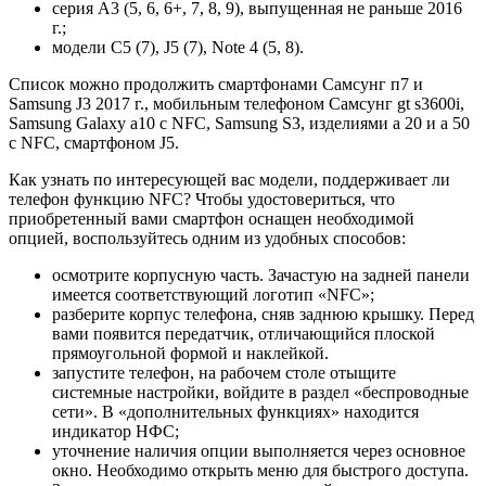
серия A3 (5, 6, 6+, 7, 8, 9), выпущенная не раньше 2016
г.;
модели C5 (7), J5 (7), Note 4 (5, 8).
Список можно продолжить смартфонами Самсунг п7 и
Samsung J3 2017 г., мобильным телефоном Самсунг gt s3600i,
Samsung Galaxy a10 с NFC, Samsung S3, изделиями a 20 и a 50
с NFC, смартфоном J5.
Как узнать по интересующей вас модели, поддерживает ли
телефон функцию NFC? Чтобы удостовериться, что
приобретенный вами смартфон оснащен необходимой
опцией, воспользуйтесь одним из удобных способов:
осмотрите корпусную часть. Зачастую на задней панели
имеется соответствующий логотип «NFC»;
разберите корпус телефона, сняв заднюю крышку. Перед
вами появится передатчик, отличающийся плоской
прямоугольной формой и наклейкой.
запустите телефон, на рабочем столе отыщите
системные настройки, войдите в раздел «беспроводные
сети». В «дополнительных функциях» находится
индикатор НФС;
уточнение наличия опции выполняется через основное
окно. Необходимо открыть меню для быстрого доступа.