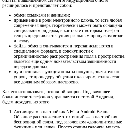
оплаты в защищенном сегменте индукционного поля
расширилось и представляет собой:
обмен ссылками и данными;
применение в роли электронного ключа, то есть любая
современная дверь теоретически может быть оснащена
специальным ридером, в контакте с которым телефон
теперь представляется универсальным пропуском везде
и всюду;
файлы обмена считываются и перезаписываются в
специальном формате, в совокупности с
ограниченностью распространения поля в пространстве,
является еще одним доказательством защищенности
передачи данных;
ну и основная функция оплаты покупок, значительно
упрощает процедуру общения с кассиром, только если
все должным образом настроено.
Как его использовать, основной вопрос. Подавляющее
большинство телефонов управляется системой Андроид,
будем исходить из этого.
Активируем в настройках NFC и Android Beam.
Обычное расположение этих опций — в настройках
беспроводной связи, под заголовком «дополнительные
функции» или «еще». Просто ставим галочки, модуль