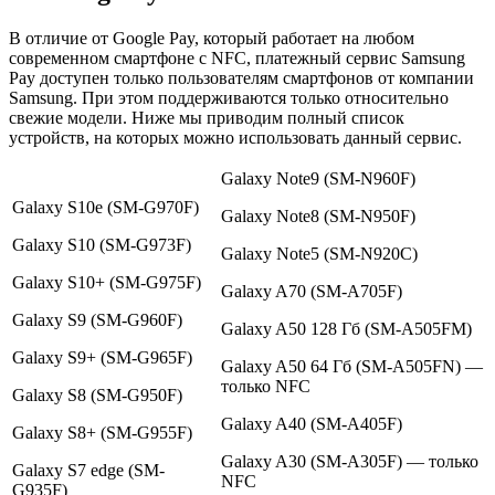
В отличие от Google Pay, который работает на любом
современном смартфоне с NFC, платежный сервис Samsung
Pay доступен только пользователям смартфонов от компании
Samsung. При этом поддерживаются только относительно
свежие модели. Ниже мы приводим полный список
устройств, на которых можно использовать данный сервис.
Galaxy Note9 (SM-N960F)
Galaxy S10e (SM-G970F)
Galaxy Note8 (SM-N950F)
Galaxy S10 (SM-G973F)
Galaxy Note5 (SM-N920C)
Galaxy S10+ (SM-G975F)
Galaxy A70 (SM-A705F)
Galaxy S9 (SM-G960F)
Galaxy A50 128 Гб (SM-A505FM)
Galaxy S9+ (SM-G965F)
Galaxy A50 64 Гб (SM-A505FN) —
только NFC
Galaxy S8 (SM-G950F)
Galaxy A40 (SM-A405F)
Galaxy S8+ (SM-G955F)
Galaxy A30 (SM-A305F) — только
Galaxy S7 edge (SM-
NFC
G935F)