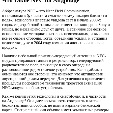
Что такое NFC на Андроиде
Аббревиатура NFC – это Near Field Communication,
означающая в буквальном смысле «коммуникация ближнего
поля». Технология впервые увидела свет в начале 2000-х
годов, ее разработкой занимались известные концерны Sony и
Philips, но независимо друг от друга. Первичное совместное
использование методики оказалось невозможным, и выявило
все ее слабые стороны. Тогда, объединив усилия, и устранив
недостатки, уже в 2004 году компании анонсировали свой
продукт.
Наличие небольшой приемно-передающей антенны и NFC-
модуля превращает гаджет в ретранслятор, генерирующий
радиочастотное поле, влияющее в свою очередь на
расположенное рядом целевое устройство. Если файлами
обмениваются обе стороны, это означает, что активирован
двусторонний режим передачи. Для успешного проведения
процедуры посредством технологии требуется активация
NFC-модуля на обоих устройствах.
Как же реализуется технология в смартфонах и, в частности,
на Андроиде? Она дает возможность совершать платежи
бесконтактным способом, не имея в кармане банковской
карты. Специальный чип обычно имеет компактные размеры