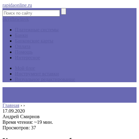
rapidaonline.ru
ok
yt
fb
tw
in
vk
Платежные системы
Банки
Банковские карты
Оплата
Помощь
Интересное
Мой блог
Инструмент вставки
Визуальное редактирование
Главная
›
›
17.09.2020
Андрей Смирнов
Время чтения: ~19 мин.
Просмотров: 37