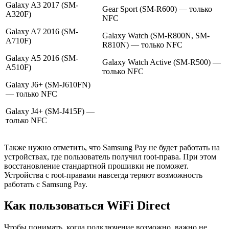
Galaxy A3 2017 (SM-
Gear Sport (SM-R600) — только
A320F)
NFC
Galaxy A7 2016 (SM-
Galaxy Watch (SM-R800N, SM-
A710F)
R810N) — только NFC
Galaxy A5 2016 (SM-
Galaxy Watch Active (SM-R500) —
A510F)
только NFC
Galaxy J6+ (SM-J610FN)
— только NFC
Galaxy J4+ (SM-J415F) —
только NFC
Также нужно отметить, что Samsung Pay не будет работать на
устройствах, где пользователь получил root-права. При этом
восстановление стандартной прошивки не поможет.
Устройства с root-правами навсегда теряют возможность
работать с Samsung Pay.
Как пользоваться WiFi Direct
Чтобы понимать, когда подключение возможно, важно не