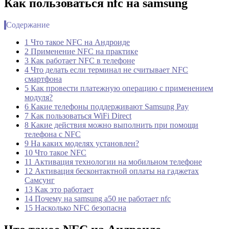
Как пользоваться nfc на samsung
Содержание
1 Что такое NFC на Андроиде
2 Применение NFC на практике
3 Как работает NFC в телефоне
4 Что делать если терминал не считывает NFC
смартфона
5 Как провести платежную операцию с применением
модуля?
6 Какие телефоны поддерживают Samsung Pay
7 Как пользоваться WiFi Direct
8 Какие действия можно выполнить при помощи
телефона с NFC
9 На каких моделях установлен?
10 Что такое NFC
11 Активация технологии на мобильном телефоне
12 Активация бесконтактной оплаты на гаджетах
Самсунг
13 Как это работает
14 Почему на samsung a50 не работает nfc
15 Насколько NFC безопасна