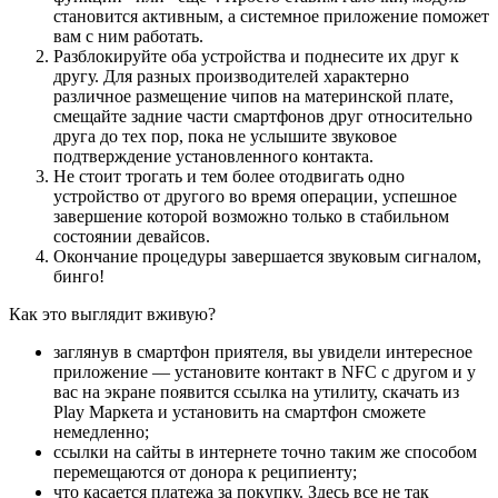
становится активным, а системное приложение поможет
вам с ним работать.
Разблокируйте оба устройства и поднесите их друг к
другу. Для разных производителей характерно
различное размещение чипов на материнской плате,
смещайте задние части смартфонов друг относительно
друга до тех пор, пока не услышите звуковое
подтверждение установленного контакта.
Не стоит трогать и тем более отодвигать одно
устройство от другого во время операции, успешное
завершение которой возможно только в стабильном
состоянии девайсов.
Окончание процедуры завершается звуковым сигналом,
бинго!
Как это выглядит вживую?
заглянув в смартфон приятеля, вы увидели интересное
приложение — установите контакт в NFC с другом и у
вас на экране появится ссылка на утилиту, скачать из
Play Маркета и установить на смартфон сможете
немедленно;
ссылки на сайты в интернете точно таким же способом
перемещаются от донора к реципиенту;
что касается платежа за покупку. Здесь все не так