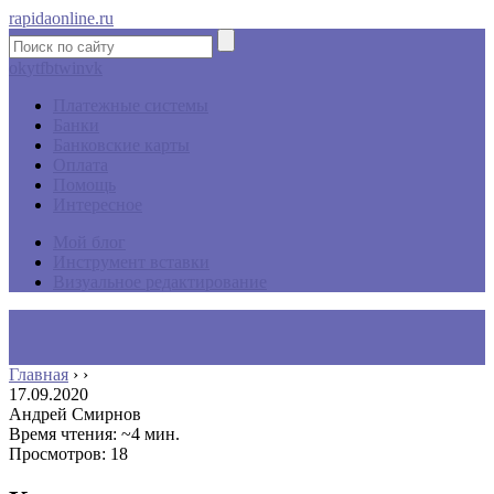
rapidaonline.ru
ok
yt
fb
tw
in
vk
Платежные системы
Банки
Банковские карты
Оплата
Помощь
Интересное
Мой блог
Инструмент вставки
Визуальное редактирование
Главная
›
›
17.09.2020
Андрей Смирнов
Время чтения: ~4 мин.
Просмотров: 18