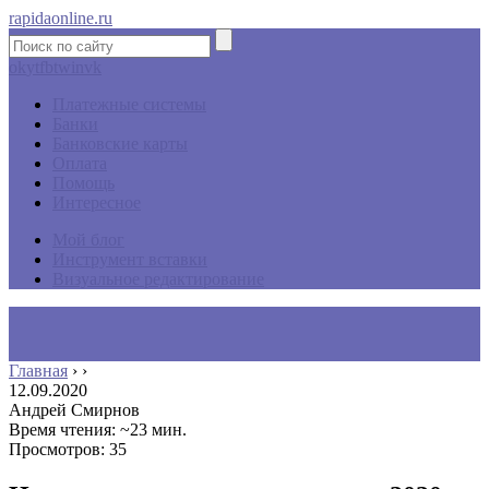
rapidaonline.ru
ok
yt
fb
tw
in
vk
Платежные системы
Банки
Банковские карты
Оплата
Помощь
Интересное
Мой блог
Инструмент вставки
Визуальное редактирование
Главная
›
›
12.09.2020
Андрей Смирнов
Время чтения: ~23 мин.
Просмотров: 35