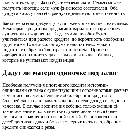
выступить супруг. Жена будет созаемщиком. Семья сможет
получить ипотеку, если муж финансово состоятелен. Оба
супруга возьмут на себя равную кредитную ответственность.
Банки не всегда требуют участия жены в качестве созаемщика.
Некоторые кредиторы предлагают вариант с оформлением
супруги как иждивенца. Тогда сумма пособия будет
учитываться при расчете кредита, но вероятность одобрения
будет ниже. Если доходов мужа недостаточно, можно
подготовить брачный контракт по ипотеке. Процент
одобрений на ипотеку для главы семьи выше в банках,
которые не учитывают иждивенцев.
Дадут ли матери одиночке под залог
Проблема получения ипотечного кредита матерями-
одиночками связана с существующими особенностями расчета
семейного бюджета. Решение об одобрении кредита в
большей части основывается на показателе дохода на одного
человека. В случае воспитания ребенка только женщиной
такое значение в большинстве случаев оказывается более
низким по сравнению с полной семьей. Если количество
детей достигает двух и более, то вероятность на одобрение
кредита снижается в разы.