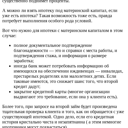
существенно поднимет проценты.
А можно ли взять ипотеку под материнский капитал, если
уже есть ипотека? Такая возможность тоже есть, правда
потребует выполнения особого рода условий.
Вот что нужно для ипотеки с материнским капиталом в этом
случае:
полное документальное подтверждение
благонадежности — это и справки с места работы, и
подтверждения стажа, и информация о размере
заработка;
иногда банк может потребовать информацию об
имеющихся на обеспечении иждивенцах — инвалидах,
престарелых родителях или малолетних детях. Если
таковые имеются, это снижает шанс того, что второй
кредит дадут;
закрытие кредитной карты (многие организации
выдвигают это требование, если она у клиента есть).
Более того, при запросе на второй займ будет произведена
тщательная проверка клиента и того, как он обращается с уже
существующей ипотекой. Одно дело, если его кредитная
история кристально чиста и незапятнанна ( а этим немногие
ипотечники могут похвастаться).