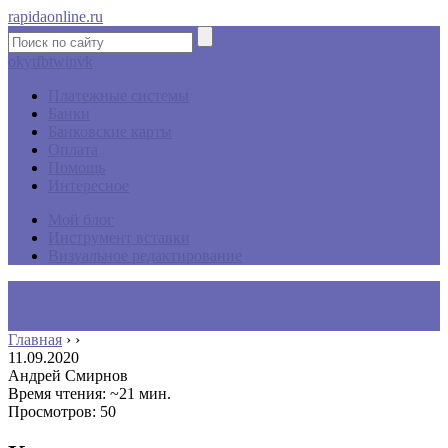
rapidaonline.ru
ok
yt
fb
tw
in
vk
Платежные системы
Банки
Банковские карты
Оплата
Помощь
Интересное
Мой блог
Инструмент вставки
Визуальное редактирование
Главная
›
›
11.09.2020
Андрей Смирнов
Время чтения: ~21 мин.
Просмотров: 50