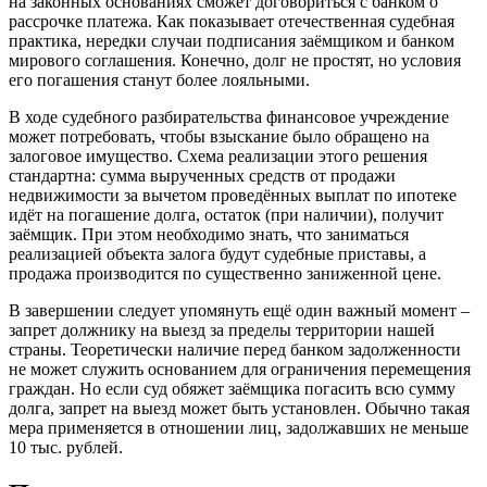
на законных основаниях сможет договориться с банком о
рассрочке платежа. Как показывает отечественная судебная
практика, нередки случаи подписания заёмщиком и банком
мирового соглашения. Конечно, долг не простят, но условия
его погашения станут более лояльными.
В ходе судебного разбирательства финансовое учреждение
может потребовать, чтобы взыскание было обращено на
залоговое имущество. Схема реализации этого решения
стандартна: сумма вырученных средств от продажи
недвижимости за вычетом проведённых выплат по ипотеке
идёт на погашение долга, остаток (при наличии), получит
заёмщик. При этом необходимо знать, что заниматься
реализацией объекта залога будут судебные приставы, а
продажа производится по существенно заниженной цене.
В завершении следует упомянуть ещё один важный момент –
запрет должнику на выезд за пределы территории нашей
страны. Теоретически наличие перед банком задолженности
не может служить основанием для ограничения перемещения
граждан. Но если суд обяжет заёмщика погасить всю сумму
долга, запрет на выезд может быть установлен. Обычно такая
мера применяется в отношении лиц, задолжавших не меньше
10 тыс. рублей.