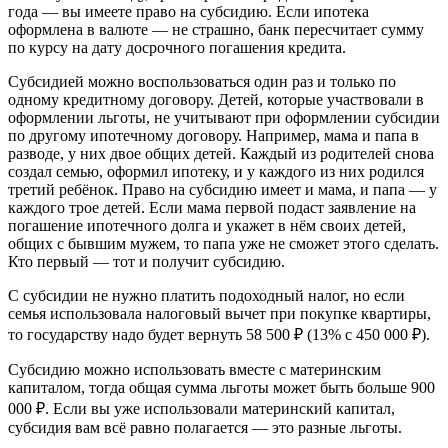
года — вы имеете право на субсидию. Если ипотека
оформлена в валюте — не страшно, банк пересчитает сумму
по курсу на дату досрочного погашения кредита.
Субсидией можно воспользоваться один раз и только по
одному кредитному договору. Детей, которые участвовали в
оформлении льготы, не учитывают при оформлении субсидии
по другому ипотечному договору. Например, мама и папа в
разводе, у них двое общих детей. Каждый из родителей снова
создал семью, оформил ипотеку, и у каждого из них родился
третий ребёнок. Право на субсидию имеет и мама, и папа — у
каждого трое детей. Если мама первой подаст заявление на
погашение ипотечного долга и укажет в нём своих детей,
общих с бывшим мужем, то папа уже не сможет этого сделать.
Кто первый — тот и получит субсидию.
С субсидии не нужно платить подоходный налог, но если
семья использовала налоговый вычет при покупке квартиры,
то государству надо будет вернуть 58 500 ₽ (13% с 450 000 ₽).
Субсидию можно использовать вместе с материнским
капиталом, тогда общая сумма льготы может быть больше 900
000 ₽. Если вы уже использовали материнский капитал,
субсидия вам всё равно полагается — это разные льготы.