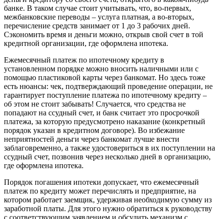
банке. В таком случае стоит учитывать, что, во-первых,
межбанковские переводы – услуга платная, а во-вторых,
перечисление средств занимает от 1 до 3 рабочих дней.
Сэкономить время и деньги можно, открыв свой счет в той
кредитной организации, где оформлена ипотека.
Ежемесячный платеж по ипотечному кредиту в
установленном порядке можно вносить наличными или с
помощью пластиковой карты через банкомат. Но здесь тоже
есть нюансы: чек, подтверждающий проведение операции, не
гарантирует поступление платежа по ипотечному кредиту –
об этом не стоит забывать! Случается, что средства не
попадают на ссудный счет, и банк считает это просрочкой
платежа, за которую предусмотрено наказание (конкретный
порядок указан в кредитном договоре). Во избежание
неприятностей деньги через банкомат лучше внести
заблаговременно, а также удостовериться в их поступлении на
ссудный счет, позвонив через несколько дней в организацию,
где оформлена ипотека.
Порядок погашения ипотеки допускает, что ежемесячный
платеж по кредиту может перечислять и предприятие, на
котором работает заемщик, удерживая необходимую сумму из
заработной платы. Для этого нужно обратиться к руководству
с соответствующим заявлением и обсудить механизм с