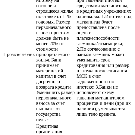
ипотеку на
при гашении ипотеки
готовое и
средствами маткапитала,
строящееся жилье
в кредитных учреждениях
по ставке от 11%
одинаковы: 1.Ипотека под
годовых. Размер
маткапитал будет
первоначального
предоставлена после
взноса при этом
оценки
должен быть не
платежеспособности
менее 20% от
заемщика/созаемщика;
стоимости
2.По согласованию с
Промсвязьбанк
приобретаемого
банком заемщик может
жилья. Банк
уменьшить срок
принимает
кредитования или размер
материнский
платежа после списания
капитал в счет
МСК в счет
досрочного
задолженности по
возврата кредита.
ипотеке; 3.Банки не
Уменьшить размер
используют схему
первоначального
гашения маткапиталом
взноса за счет
процентов и пени (при их
выплаты от
наличии), уменьшается
государства
лишь тело кредита.
нельзя.
Кредитная
организация