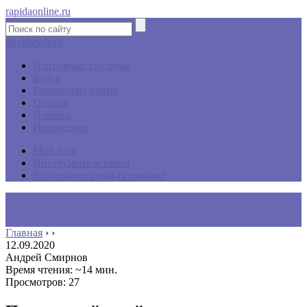
rapidaonline.ru
ok
yt
fb
tw
in
vk
Платежные системы
Банки
Банковские карты
Оплата
Помощь
Интересное
Мой блог
Инструмент вставки
Визуальное редактирование
Главная
›
›
12.09.2020
Андрей Смирнов
Время чтения: ~14 мин.
Просмотров: 27